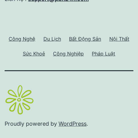
Công Nghệ
Du Lịch
Bất Động Sản
Nội Thất
Sức Khoẻ
Công Nghiệp
Pháp Luật
Proudly powered by
WordPress
.