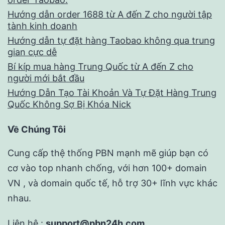
Hướng dẫn order 1688 từ A đến Z cho người tập
tành kinh doanh
Hướng dẫn tự đặt hàng Taobao không qua trung
gian cực dễ
Bí kíp mua hàng Trung Quốc từ A đến Z cho
người mới bắt đầu
Hướng Dẫn Tạo Tài Khoản Và Tự Đặt Hàng Trung
Quốc Không Sợ Bị Khóa Nick
Về Chúng Tôi
Cung cấp thệ thống PBN mạnh mẽ giúp bạn có
cơ vào top nhanh chống, với hơn 100+ domain
VN , và domain quốc tế, hỗ trợ 30+ lĩnh vực khác
nhau.
Liên hệ :
support@pbn24h.com