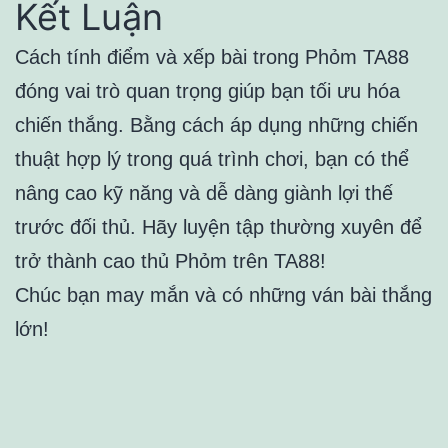
Kết Luận
Cách tính điểm và xếp bài trong Phỏm TA88
đóng vai trò quan trọng giúp bạn tối ưu hóa
chiến thắng. Bằng cách áp dụng những chiến
thuật hợp lý trong quá trình chơi, bạn có thể
nâng cao kỹ năng và dễ dàng giành lợi thế
trước đối thủ. Hãy luyện tập thường xuyên để
trở thành cao thủ Phỏm trên TA88!
Chúc bạn may mắn và có những ván bài thắng
lớn!