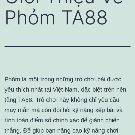
Phỏm TA88
Phỏm là một trong những trò chơi bài được
yêu thích nhất tại Việt Nam, đặc biệt trên nền
tảng TA88. Trò chơi này không chỉ yêu cầu
may mắn mà còn đòi hỏi kỹ năng xếp bài và
tính toán điểm số chính xác để giành chiến
thắng. Để giúp bạn nâng cao kỹ năng chơi