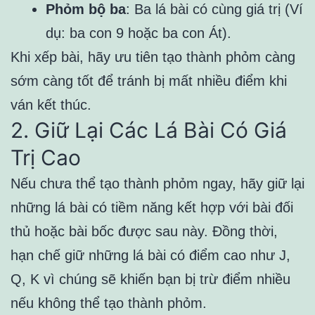
Phỏm bộ ba
: Ba lá bài có cùng giá trị (Ví
dụ: ba con 9 hoặc ba con Át).
Khi xếp bài, hãy ưu tiên tạo thành phỏm càng
sớm càng tốt để tránh bị mất nhiều điểm khi
ván kết thúc.
2. Giữ Lại Các Lá Bài Có Giá
Trị Cao
Nếu chưa thể tạo thành phỏm ngay, hãy giữ lại
những lá bài có tiềm năng kết hợp với bài đối
thủ hoặc bài bốc được sau này. Đồng thời,
hạn chế giữ những lá bài có điểm cao như J,
Q, K vì chúng sẽ khiến bạn bị trừ điểm nhiều
nếu không thể tạo thành phỏm.