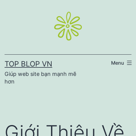
Skip
to
content
TOP BLOP VN
Menu
Giúp web site bạn mạnh mẽ
hơn
Giới Thiệu Về