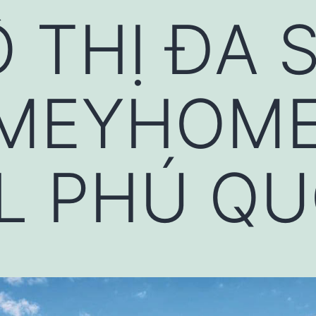
 THỊ ĐA 
 MEYHOM
AL PHÚ Q