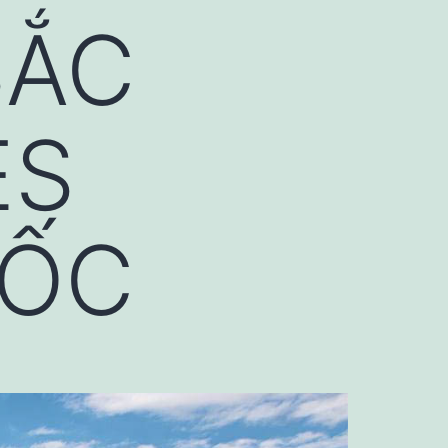
SẮC
ES
UỐC