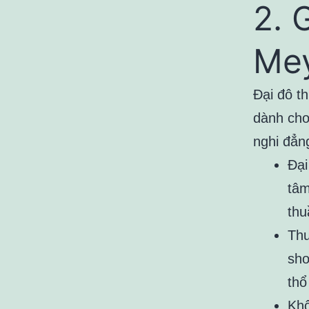
2. 
Me
Đại đô t
dành cho 
nghi đẳn
Đại
tâm
thu
Thu
sho
thổ
Khô