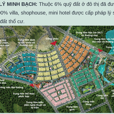
LÝ MINH BẠCH:
Thuộc 6% quỹ đất ở đô thị đã đ
00% villa, shophouse, mini hotel được cấp pháp lý
 đất thổ cư.