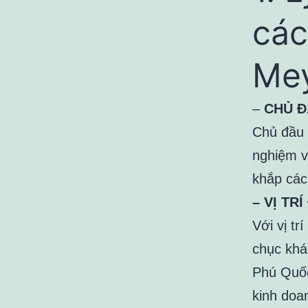
các
Me
–
CHỦ Đ
Chủ đầu 
nghiệm vớ
khắp các 
– VỊ TRÍ
Với vị tr
chục khá
Phú Quốc
kinh doa