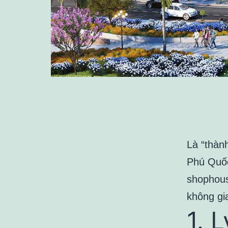
Là “thàn
Phú Quốc
shophous
không gi
1. 