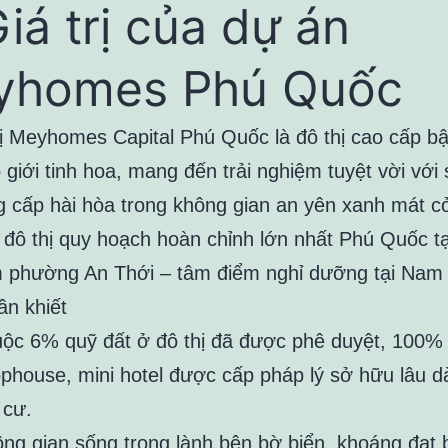
Giá trị của dự án
yhomes Phú Quốc
hị Meyhomes Capital Phú Quốc là đô thị cao cấp b
giới tinh hoa, mang đến trải nghiệm tuyệt vời với 
g cấp hài hòa trong không gian an yên xanh mát cỏ
 đô thị quy hoạch hoàn chỉnh lớn nhất Phú Quốc tạ
 phường An Thới – tâm điểm nghỉ dưỡng tại Nam
ần khiết
ộc 6% quỹ đất ở đô thị đã được phê duyệt, 100% v
phouse, mini hotel được cấp pháp lý sở hữu lâu dà
 cư.
ng gian sống trong lành bên bờ biển, khoáng đạt 