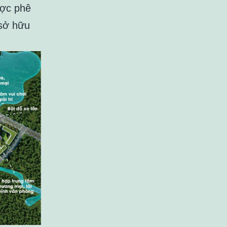
ược phê
 sở hữu