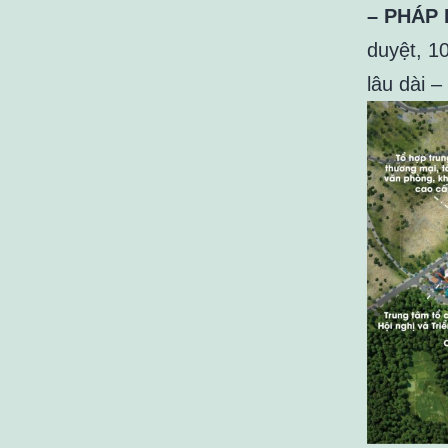
– PHÁP 
duyệt, 1
lâu dài –