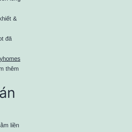
khiết &
ot đã
eyhomes
em thêm
 án
nằm liền