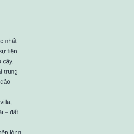
ậc nhất
sự tiện
 cây.
i trung
 đảo
illa,
i – đất
bên lòng