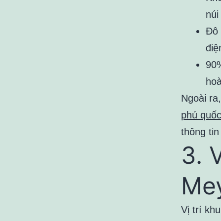
núi
Đô 
điệ
90%
hoà
Ngoài ra
phú quố
thông tin
3. 
Me
Vị trí k