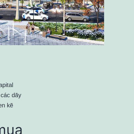
pital
 các dãy
en kẽ
 mua