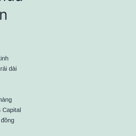
n
inh
rải dài
 hàng
 Capital
g đồng