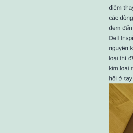
điểm tha
các dòng 
đem đến v
Dell Ins
nguyên k
loại thì 
kim loại
hôi ở tay