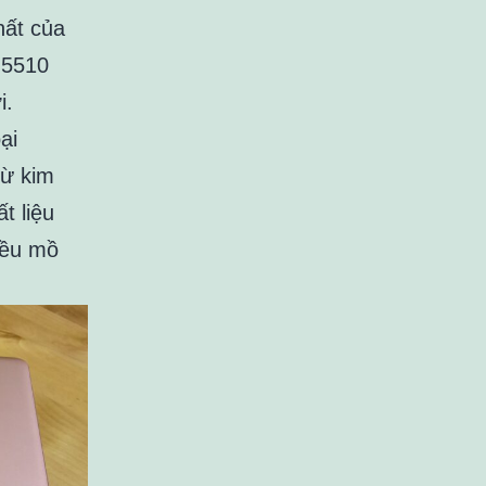
hất của
5 5510
i.
ại
từ kim
t liệu
iều mồ