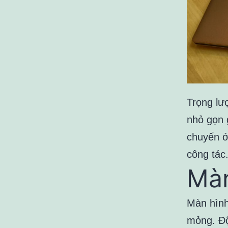
Trọng lư
nhỏ gọn 
chuyển ở
công tác
Màn
Màn hình 
mỏng. Độ