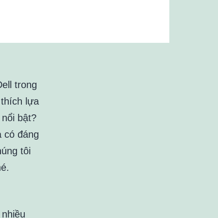
ell trong
thích lựa
 nổi bật?
à có đáng
úng tôi
é.
 nhiều