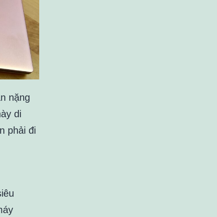
ân nặng
ày di
n phải đi
siêu
máy