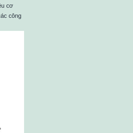
ệu cơ
các công