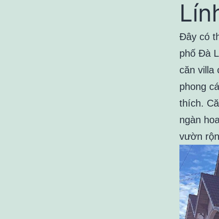
Lín
Đây có t
phố Đà L
căn villa
phong cá
thích. C
ngàn hoa
vườn rộng