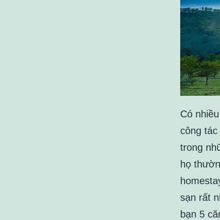
Có nhiều
công tác
trong nh
họ thườ
homestay
sạn rất 
bạn 5 că