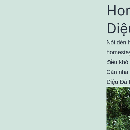
Ho
Diệ
Nói đến 
homestay
điều khó 
Căn nhà 
Diệu Đà 