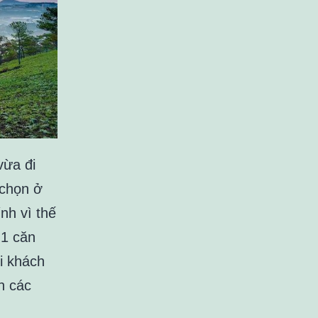
vừa đi
 chọn ở
nh vì thế
 1 căn
i khách
n các