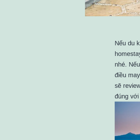
Nếu du k
homestay
nhé. Nếu
điều may
sẽ revie
đúng với 