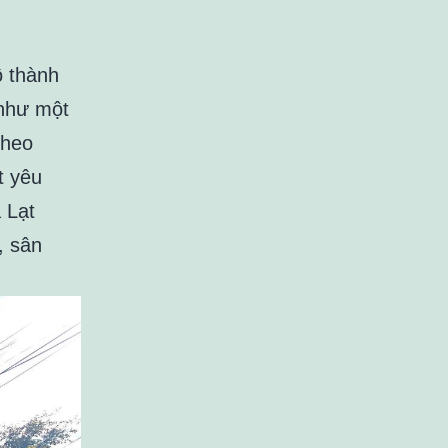
ô thành
 như một
theo
t yêu
 Lạt
, sân