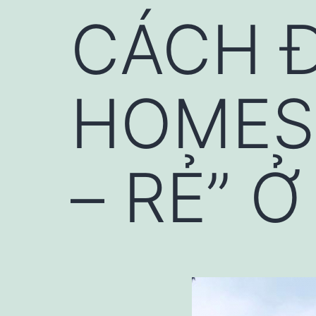
CÁCH 
HOMES
– RẺ” Ở