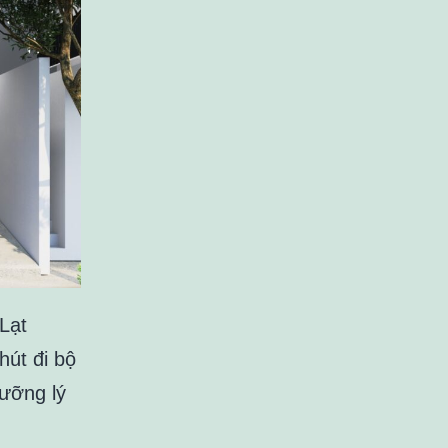
Lạt
út đi bộ
ưỡng lý