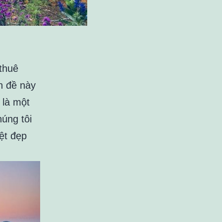
thuê
n đề này
 là một
úng tôi
ệt đẹp