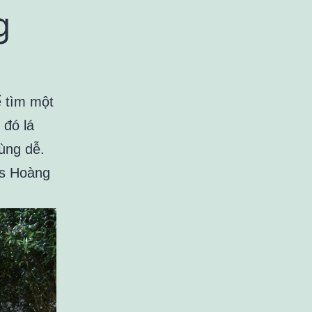
g
ể tìm một
 đó lá
cùng dễ.
es Hoàng