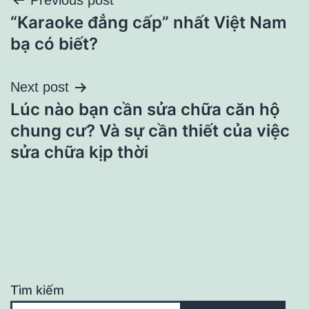
Điều
Previous post
“Karaoke đẳng cấp” nhất Việt Nam
hướng
bạ có biết?
bài
Next post
viết
Lúc nào bạn cần sửa chữa căn hộ
chung cư? Và sự cần thiết của việc
sửa chữa kịp thời
Tìm kiếm