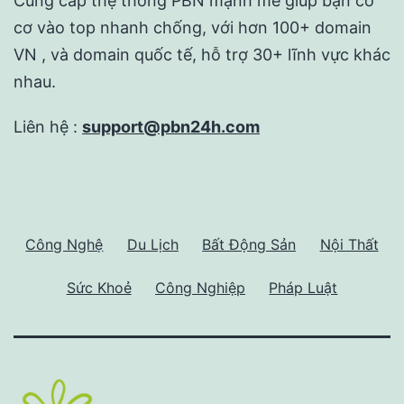
Cung cấp thệ thống PBN mạnh mẽ giúp bạn có
cơ vào top nhanh chống, với hơn 100+ domain
VN , và domain quốc tế, hỗ trợ 30+ lĩnh vực khác
nhau.
Liên hệ :
support@pbn24h.com
Công Nghệ
Du Lịch
Bất Động Sản
Nội Thất
Sức Khoẻ
Công Nghiệp
Pháp Luật