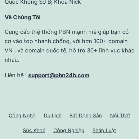
Quốc Không Sợ Bị Khóa Nick
Về Chúng Tôi
Cung cấp thệ thống PBN mạnh mẽ giúp bạn có
cơ vào top nhanh chống, với hơn 100+ domain
VN , và domain quốc tế, hỗ trợ 30+ lĩnh vực khác
nhau.
Liên hệ :
support@pbn24h.com
Công Nghệ
Du Lịch
Bất Động Sản
Nội Thất
Sức Khoẻ
Công Nghiệp
Pháp Luật