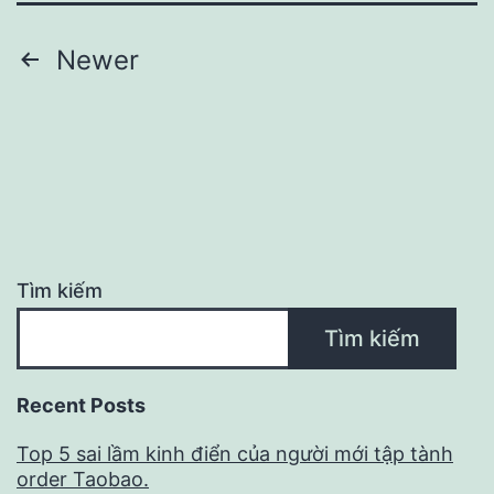
Cơ
Thể
Phân
Newer
của
trang
Đối
bài
Thủ
viết
Tìm kiếm
Tìm kiếm
Recent Posts
Top 5 sai lầm kinh điển của người mới tập tành
order Taobao.