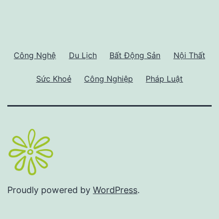
Công Nghệ
Du Lịch
Bất Động Sản
Nội Thất
Sức Khoẻ
Công Nghiệp
Pháp Luật
Proudly powered by
WordPress
.