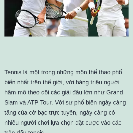
Tennis là một trong những môn thể thao phổ
biến nhất trên thế giới, với hàng triệu người
hâm mộ theo dõi các giải đấu lớn như Grand
Slam và ATP Tour. Với sự phổ biến ngày càng
tăng của cờ bạc trực tuyến, ngày càng có
nhiều người chơi lựa chọn đặt cược vào các
trận đấu tennis.