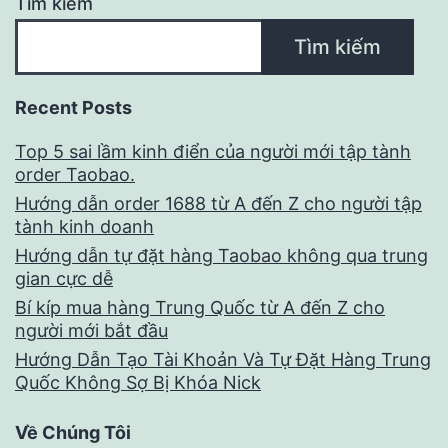
Tìm kiếm
Tìm kiếm
Recent Posts
Top 5 sai lầm kinh điển của người mới tập tành
order Taobao.
Hướng dẫn order 1688 từ A đến Z cho người tập
tành kinh doanh
Hướng dẫn tự đặt hàng Taobao không qua trung
gian cực dễ
Bí kíp mua hàng Trung Quốc từ A đến Z cho
người mới bắt đầu
Hướng Dẫn Tạo Tài Khoản Và Tự Đặt Hàng Trung
Quốc Không Sợ Bị Khóa Nick
Về Chúng Tôi