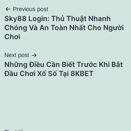
Điều
Previous post
Sky88 Login: Thủ Thuật Nhanh
hướng
Chóng Và An Toàn Nhất Cho Người
bài
Chơi
viết
Next post
Những Điều Cần Biết Trước Khi Bắt
Đầu Chơi Xổ Số Tại 8KBET