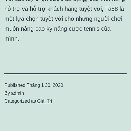
hỗ trợ và hỗ trợ khách hàng tuyệt vời, Ta88 là
một lựa chọn tuyệt vời cho những người chơi
muốn nâng cao kỹ năng cược tennis của
mình.
Published
Tháng 1 30, 2020
By
admin
Categorized as
Giải Trí