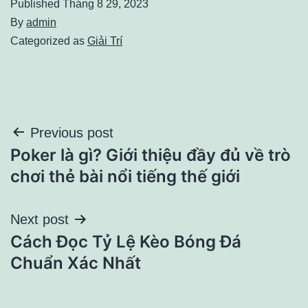
Published
Tháng 8 29, 2023
By
admin
Categorized as
Giải Trí
Điều
Previous post
Poker là gì? Giới thiệu đầy đủ về trò
hướng
chơi thẻ bài nổi tiếng thế giới
bài
Next post
viết
Cách Đọc Tỷ Lệ Kèo Bóng Đá
Chuẩn Xác Nhất