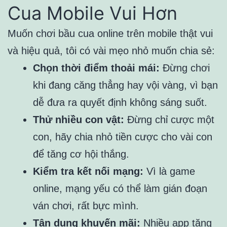
Cua Mobile Vui Hơn
Muốn chơi bầu cua online trên mobile thật vui
và hiệu quả, tôi có vài mẹo nhỏ muốn chia sẻ:
Chọn thời điểm thoải mái:
Đừng chơi
khi đang căng thẳng hay vội vàng, vì bạn
dễ đưa ra quyết định không sáng suốt.
Thử nhiều con vật:
Đừng chỉ cược một
con, hãy chia nhỏ tiền cược cho vài con
để tăng cơ hội thắng.
Kiểm tra kết nối mạng:
Vì là game
online, mạng yếu có thể làm gián đoạn
ván chơi, rất bực mình.
Tận dụng khuyến mãi:
Nhiều app tặng