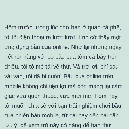
Hôm trước, trong lúc chờ bạn ở quán cà phê,
tôi lôi điện thoại ra lướt lướt, tình cờ thấy một
ứng dụng bầu cua online. Nhớ lại những ngày
Tết rộn ràng với bộ bầu cua tôm cá bày trên
chiếu, tôi tò mò tải về thử. Và trời ơi, chỉ sau
vài ván, tôi đã bị cuốn! Bầu cua online trên
mobile không chỉ tiện lợi mà còn mang lại cảm
giác vừa quen thuộc, vừa mới mẻ. Hôm nay,
tôi muốn chia sẻ với bạn trải nghiệm chơi bầu
cua phiên bản mobile, từ cái hay đến cái cần
lưu ý, để xem trò này có đáng để bạn thử