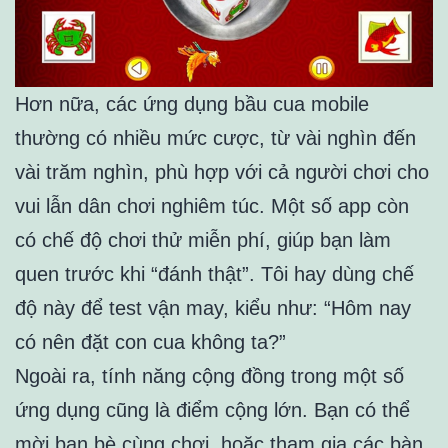
Hơn nữa, các ứng dụng bầu cua mobile
thường có nhiều mức cược, từ vài nghìn đến
vài trăm nghìn, phù hợp với cả người chơi cho
vui lẫn dân chơi nghiêm túc. Một số app còn
có chế độ chơi thử miễn phí, giúp bạn làm
quen trước khi “đánh thật”. Tôi hay dùng chế
độ này để test vận may, kiểu như: “Hôm nay
có nên đặt con cua không ta?”
Ngoài ra, tính năng cộng đồng trong một số
ứng dụng cũng là điểm cộng lớn. Bạn có thể
mời bạn bè cùng chơi, hoặc tham gia các bàn