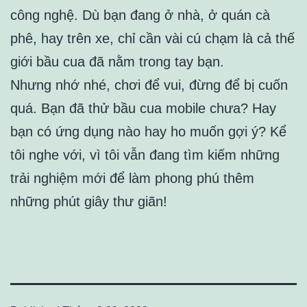
công nghệ. Dù bạn đang ở nhà, ở quán cà
phê, hay trên xe, chỉ cần vài cú chạm là cả thế
giới bầu cua đã nằm trong tay bạn.
Nhưng nhớ nhé, chơi để vui, đừng để bị cuốn
quá. Bạn đã thử bầu cua mobile chưa? Hay
bạn có ứng dụng nào hay ho muốn gợi ý? Kể
tôi nghe với, vì tôi vẫn đang tìm kiếm những
trải nghiệm mới để làm phong phú thêm
những phút giây thư giãn!