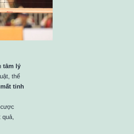
ến
tâm lý
uật, thể
ì
mất tinh
á cược
 quả,