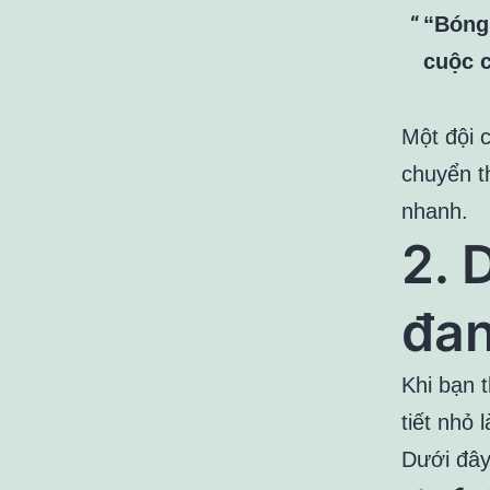
“Bóng 
cuộc c
Một đội c
chuyển t
nhanh.
2. 
đan
Khi bạn t
tiết nhỏ 
Dưới đây