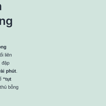
n
óng
ong
i liên
ú đập
vài phút
.
hể
“tụt
 thủ bỗng