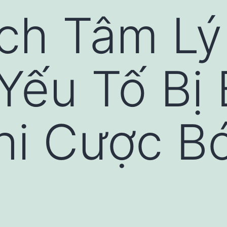
ch Tâm Lý
Yếu Tố Bị
hi Cược B