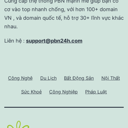
Cung cấp thệ thống PBN mạnh mẽ giúp bạn có
cơ vào top nhanh chống, với hơn 100+ domain
VN , và domain quốc tế, hỗ trợ 30+ lĩnh vực khác
nhau.
Liên hệ :
support@pbn24h.com
Công Nghệ
Du Lịch
Bất Động Sản
Nội Thất
Sức Khoẻ
Công Nghiệp
Pháp Luật