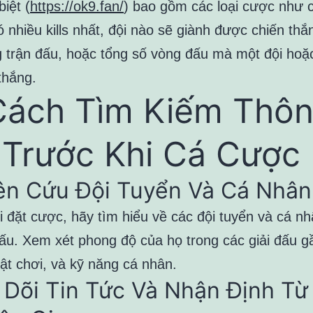
iệt (
https://ok9.fan/
) bao gồm các loại cược như 
 nhiều kills nhất, đội nào sẽ giành được chiến th
ng trận đấu, hoặc tổng số vòng đấu mà một đội hoặ
thắng.
Cách Tìm Kiếm Thô
 Trước Khi Cá Cược
ên Cứu Đội Tuyển Và Cá Nhân
i đặt cược, hãy tìm hiểu về các đội tuyển và cá n
 đấu. Xem xét phong độ của họ trong các giải đấu g
uật chơi, và kỹ năng cá nhân.
 Dõi Tin Tức Và Nhận Định Từ