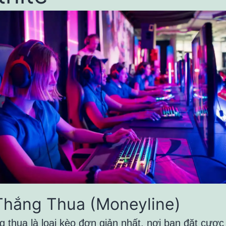
Thắng Thua (Moneyline)
g thua là loại kèo đơn giản nhất, nơi bạn đặt cược