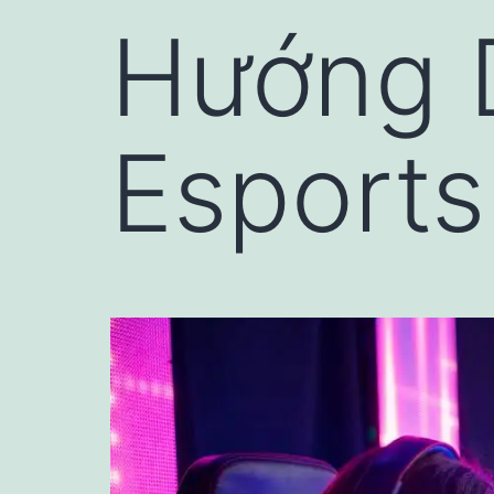
Hướng 
Esports 