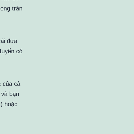
rong trận
cái đưa
 tuyển có
c của cả
ể và bạn
i) hoặc