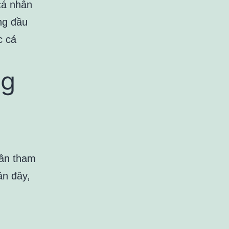
cá nhân
ắng đầu
c cá
ng
hân tham
ần đây,