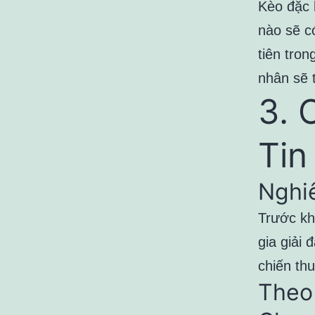
Kèo đặc b
nào sẽ có
tiên tro
nhân sẽ 
3. 
Tin
Nghi
Trước kh
gia giải
chiến th
Theo