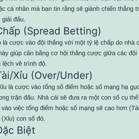
ặc cá nhân mà bạn tin rằng sẽ giành chiến thắng t
 giải đấu.
Chấp (Spread Betting)
 là cược vào đội thắng với một tỷ lệ chấp do nhà 
 này giúp cân bằng cơ hội thắng cược giữa các đội
lệch về trình độ.
ài/Xỉu (Over/Under)
Xỉu là cược vào tổng số điểm hoặc số mạng hạ gụ
rong trận đấu. Nhà cái sẽ đưa ra một con số cụ th
 vào việc tổng điểm hoặc số mạng sẽ cao hơn (Tà
 (Xỉu) con số đó.
Đặc Biệt