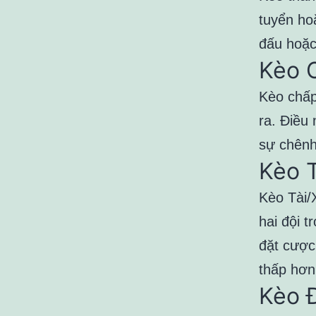
tuyển ho
đấu hoặc
Kèo 
Kèo chấp
ra. Điều
sự chênh 
Kèo T
Kèo Tài/
hai đội t
đặt cược
thấp hơn
Kèo 