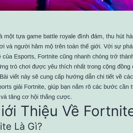
là một tựa game battle royale đình đám, thu hút hà
ơi và người hâm mộ trên toàn thế giới. Với sự phát
của Esports, Fortnite cũng nhanh chóng trở thàn
ững trò chơi được yêu thích nhất trong cộng đồng
Bài viết này sẽ cung cấp hướng dẫn chi tiết về cá
orts giải Fortnite, giúp bạn nắm rõ các bước cần t
 và tăng cơ hội thắng cược.
Giới Thiệu Về Fortnit
ite Là Gì?