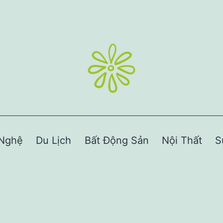
Nghệ
Du Lịch
Bất Động Sản
Nội Thất
S