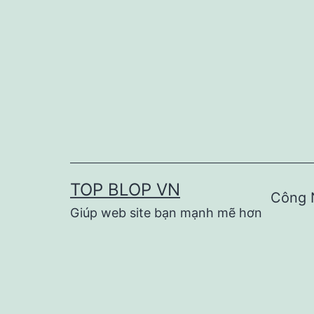
Skip
to
content
TOP BLOP VN
Công 
Giúp web site bạn mạnh mẽ hơn