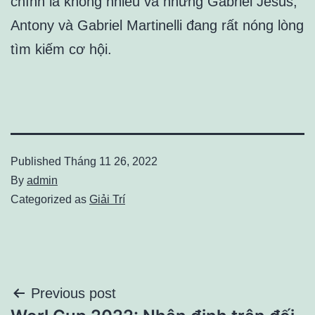
chính là không nhiều và những Gabriel Jesus,
Antony và Gabriel Martinelli đang rất nóng lòng
tìm kiếm cơ hội.
Published
Tháng 11 26, 2022
By
admin
Categorized as
Giải Trí
Điều
Previous post