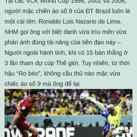
Tại các VCK World Cup 1998, 2002 và 2006,
người mặc chiến áo số 9 của ĐT Brazil luôn là
một cái tên: Ronaldo Luis Nazario de Lima.
NHM gọi ông với biệt danh vừa trìu mến vừa
phản ánh đúng tài năng của tiền đạo này –
Người ngoài hành tinh, khi có 15 bàn thắng ở
3 lần tham dự cúp Thế giới. Tuy nhiên, từ thời
hậu “Ro béo”, không cầu thủ nào mặc vừa
chiếc áo số 9 mà ông để lại.