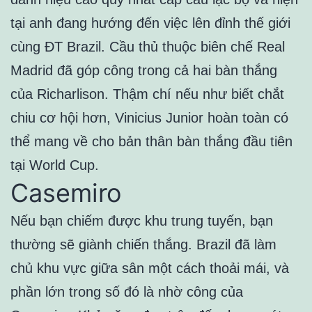
tại anh đang hướng đến việc lên đỉnh thế giới
cùng ĐT Brazil. Cầu thủ thuộc biên chế Real
Madrid đã góp công trong cả hai bàn thắng
của Richarlison. Thậm chí nếu như biết chắt
chiu cơ hội hơn, Vinicius Junior hoàn toàn có
thể mang về cho bản thân bàn thắng đầu tiên
tại World Cup.
Casemiro
Nếu bạn chiếm được khu trung tuyến, bạn
thường sẽ giành chiến thắng. Brazil đã làm
chủ khu vực giữa sân một cách thoải mái, và
phần lớn trong số đó là nhờ công của