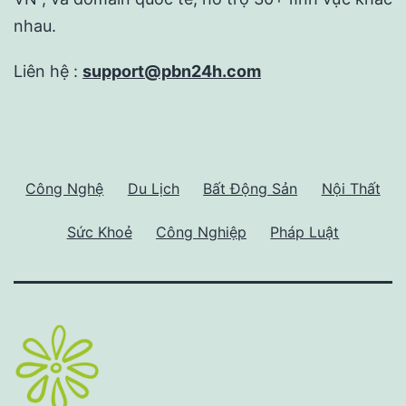
nhau.
Liên hệ :
support@pbn24h.com
Công Nghệ
Du Lịch
Bất Động Sản
Nội Thất
Sức Khoẻ
Công Nghiệp
Pháp Luật