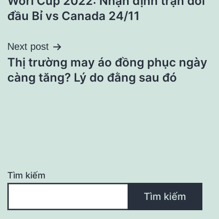
Worl Cup 2022: Nhận định trận đối
hướng
đầu Bỉ vs Canada 24/11
bài
Next post
viết
Thị trường may áo đồng phục ngày
càng tăng? Lý do đằng sau đó
Tìm kiếm
Tìm kiếm