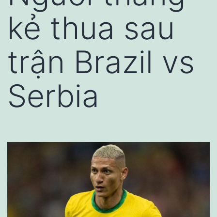
kẻ thua sau
trận Brazil vs
Serbia