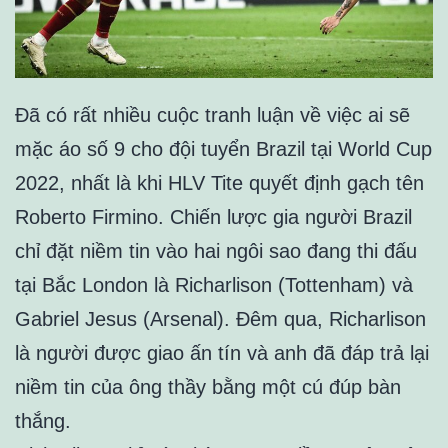
Đã có rất nhiều cuộc tranh luận về việc ai sẽ
mặc áo số 9 cho đội tuyển Brazil tại World Cup
2022, nhất là khi HLV Tite quyết định gạch tên
Roberto Firmino. Chiến lược gia người Brazil
chỉ đặt niềm tin vào hai ngôi sao đang thi đấu
tại Bắc London là Richarlison (Tottenham) và
Gabriel Jesus (Arsenal). Đêm qua, Richarlison
là người được giao ấn tín và anh đã đáp trả lại
niềm tin của ông thầy bằng một cú đúp bàn
thắng.