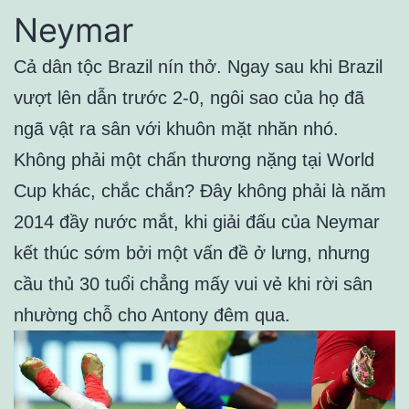
Neymar
Cả dân tộc Brazil nín thở. Ngay sau khi Brazil
vượt lên dẫn trước 2-0, ngôi sao của họ đã
ngã vật ra sân với khuôn mặt nhăn nhó.
Không phải một chấn thương nặng tại World
Cup khác, chắc chắn? Đây không phải là năm
2014 đầy nước mắt, khi giải đấu của Neymar
kết thúc sớm bởi một vấn đề ở lưng, nhưng
cầu thủ 30 tuổi chẳng mấy vui vẻ khi rời sân
nhường chỗ cho Antony đêm qua.