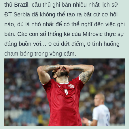
thủ Brazil, cầu thủ ghi bàn nhiều nhất lịch sử
ĐT Serbia đã không thể tạo ra bất cứ cơ hội
nào, dù là nhỏ nhất để có thể nghĩ đến việc ghi
bàn. Các con số thống kê của Mitrovic thực sự
đáng buồn với… 0 cú dứt điểm, 0 tình huống
chạm bóng trong vòng cấm.