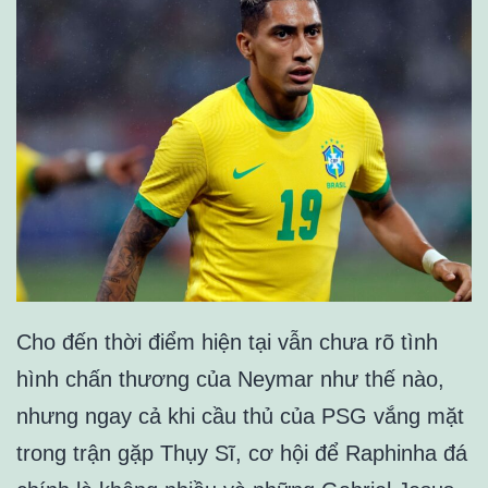
Cho đến thời điểm hiện tại vẫn chưa rõ tình
hình chấn thương của Neymar như thế nào,
nhưng ngay cả khi cầu thủ của PSG vắng mặt
trong trận gặp Thụy Sĩ, cơ hội để Raphinha đá