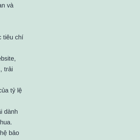
an và
 tiêu chí
bsite,
 trải
ủa tỷ lệ
i dành
thua.
ghệ bảo