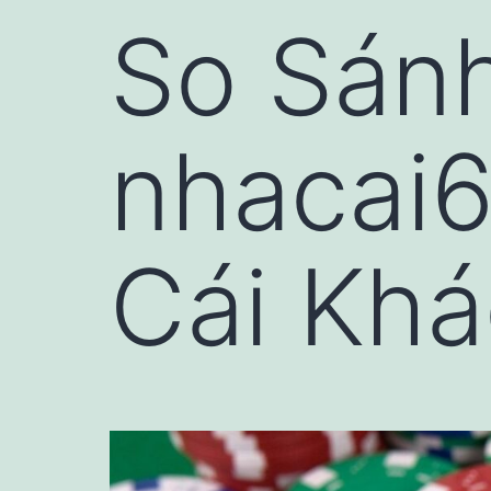
So Sánh
nhacai
Cái Khá