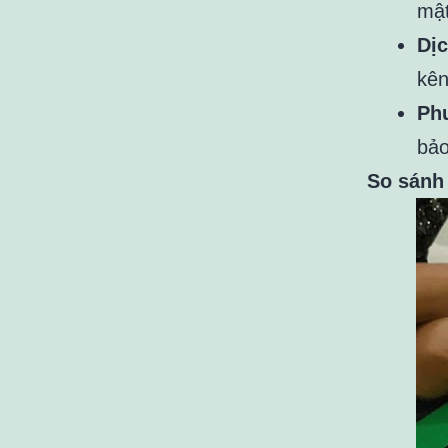
mật
Dịc
kên
Ph
bảo
So sánh 