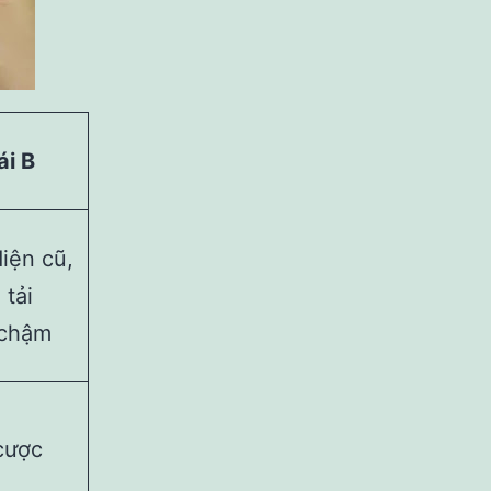
ái B
iện cũ,
 tải
 chậm
cược