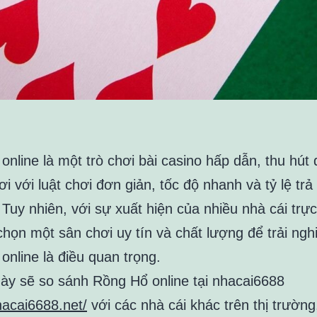
online là một trò chơi bài casino hấp dẫn, thu hút
i với luật chơi đơn giản, tốc độ nhanh và tỷ lệ tr
Tuy nhiên, với sự xuất hiện của nhiều nhà cái trực
chọn một sân chơi uy tín và chất lượng để trải ng
online là điều quan trọng.
 này sẽ so sánh Rồng Hổ online tại nhacai6688
hacai6688.net/
với các nhà cái khác trên thị trường