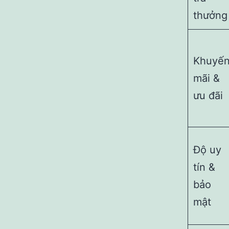
thưởng
Khuyế
mãi &
ưu đãi
Độ uy
tín &
bảo
mật