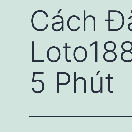
Cách Đ
Loto188
5 Phút