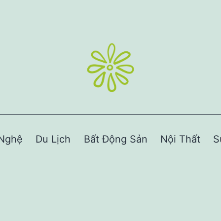
Nghệ
Du Lịch
Bất Động Sản
Nội Thất
S