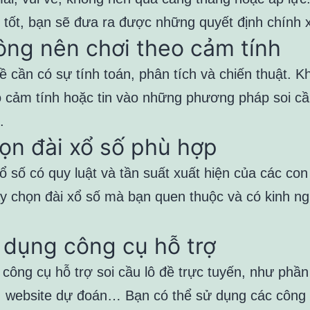
ý tốt, bạn sẽ đưa ra được những quyết định chính 
ông nên chơi theo cảm tính
đề cần có sự tính toán, phân tích và chiến thuật. 
o cảm tính hoặc tin vào những phương pháp soi cầ
.
ọn đài xổ số phù hợp
ổ số có quy luật và tần suất xuất hiện của các con
y chọn đài xổ số mà bạn quen thuộc và có kinh ng
 dụng công cụ hỗ trợ
 công cụ hỗ trợ soi cầu lô đề trực tuyến, như ph
, website dự đoán… Bạn có thể sử dụng các công