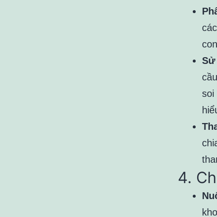
Phâ
các
con
Sử
cầu
soi
hiể
Tha
chi
tha
4. Ch
Nuô
kho