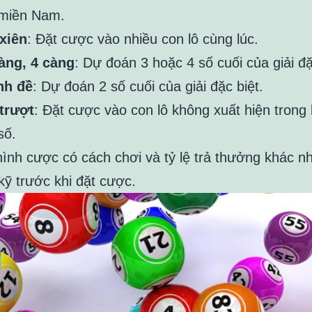
miền Nam.
xiên
: Đặt cược vào nhiều con lô cùng lúc.
àng, 4 càng
: Dự đoán 3 hoặc 4 số cuối của giải đặ
nh đề
: Dự đoán 2 số cuối của giải đặc biệt.
trượt
: Đặt cược vào con lô không xuất hiện trong
số.
 hình cược có cách chơi và tỷ lệ trả thưởng khác n
kỹ trước khi đặt cược.