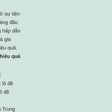
ờ sự tiện
hàng đầu
ng hấp dẫn
à gia
iệu quả.
 hiệu quả
c
 lô đề
lô đề
n Trung