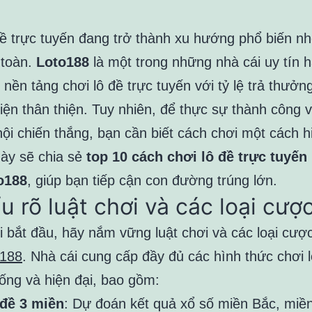
đề trực tuyến đang trở thành xu hướng phổ biến nh
 toàn.
Loto188
là một trong những nhà cái uy tín 
nền tảng chơi lô đề trực tuyến với tỷ lệ trả thưở
iện thân thiện. Tuy nhiên, để thực sự thành công v
hội chiến thắng, bạn cần biết cách chơi một cách h
này sẽ chia sẻ
top 10 cách chơi lô đề trực tuyến
o188
, giúp bạn tiếp cận con đường trúng lớn.
ểu rõ luật chơi và các loại cượ
i bắt đầu, hãy nắm vững luật chơi và các loại cược
o188
. Nhà cái cung cấp đầy đủ các hình thức chơi 
hống và hiện đại, bao gồm:
đề 3 miền
: Dự đoán kết quả xổ số miền Bắc, miề