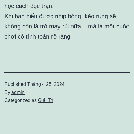
học cách đọc trận.
Khi bạn hiểu được nhịp bóng, kèo rung sẽ
không còn là trò may rủi nữa – mà là một cuộc
chơi có tính toán rõ ràng.
Published
Tháng 4 25, 2024
By
admin
Categorized as
Giải Trí