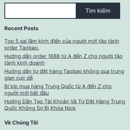
Tìm kiếm
Recent Posts
Top 5 sai lầm kinh điển của người mới tập tành
order Taobao.
Hướng dẫn order 1688 từ A đến Z cho người tập
tành kinh doanh
Hướng dẫn tự đặt hàng Taobao không qua trung
gian cực dễ
Bí kíp mua hàng Trung Quốc từ A đến Z cho
người mới bắt đầu
Hướng Dẫn Tạo Tài Khoản Và Tự Đặt Hàng Trung
Quốc Không Sợ Bị Khóa Nick
Về Chúng Tôi