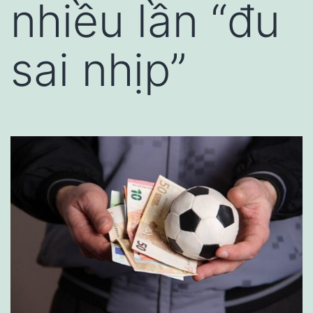
nhiều lần “đu
sai nhịp”