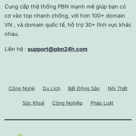
Cung cấp thệ thống PBN mạnh mẽ giúp bạn có
cơ vào top nhanh chống, với hơn 100+ domain
VN , và domain quốc tế, hỗ trợ 30+ lĩnh vực khác
nhau.
Liên hệ :
support@pbn24h.com
Công Nghệ
Du Lịch
Bất Động Sản
Nội Thất
Sức Khoẻ
Công Nghiệp
Pháp Luật