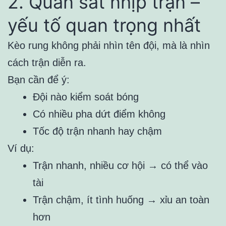
2. Quan sát nhịp trận –
yếu tố quan trọng nhất
Kèo rung không phải nhìn tên đội, mà là nhìn
cách trận diễn ra.
Bạn cần để ý:
Đội nào kiểm soát bóng
Có nhiều pha dứt điểm không
Tốc độ trận nhanh hay chậm
Ví dụ:
Trận nhanh, nhiều cơ hội → có thể vào
tài
Trận chậm, ít tình huống → xỉu an toàn
hơn