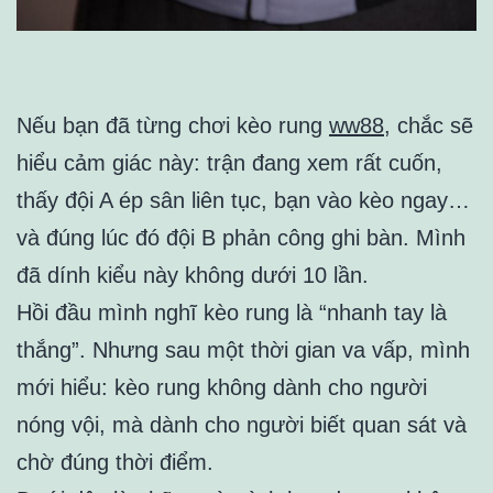
Nếu bạn đã từng chơi kèo rung
ww88
, chắc sẽ
hiểu cảm giác này: trận đang xem rất cuốn,
thấy đội A ép sân liên tục, bạn vào kèo ngay…
và đúng lúc đó đội B phản công ghi bàn. Mình
đã dính kiểu này không dưới 10 lần.
Hồi đầu mình nghĩ kèo rung là “nhanh tay là
thắng”. Nhưng sau một thời gian va vấp, mình
mới hiểu: kèo rung không dành cho người
nóng vội, mà dành cho người biết quan sát và
chờ đúng thời điểm.