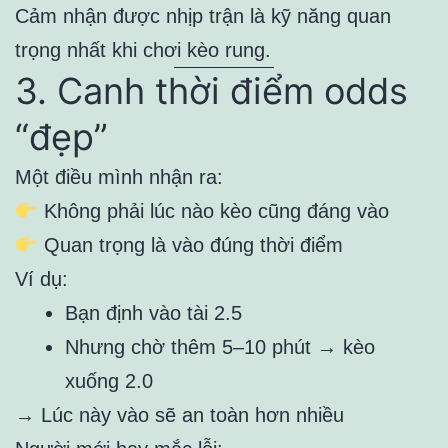
Cảm nhận được nhịp trận là kỹ năng quan
trọng nhất khi chơi kèo rung.
3. Canh thời điểm odds
“đẹp”
Một điều mình nhận ra:
Không phải lúc nào kèo cũng đáng vào
Quan trọng là vào đúng thời điểm
Ví dụ:
Bạn định vào tài 2.5
Nhưng chờ thêm 5–10 phút → kèo
xuống 2.0
→ Lúc này vào sẽ an toàn hơn nhiều