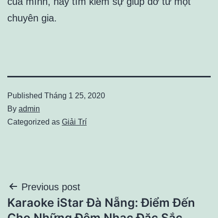
của mình, hãy tìm kiếm sự giúp đỡ từ một
chuyên gia.
Published
Tháng 1 25, 2020
By
admin
Categorized as
Giải Trí
Điều
Previous post
Karaoke iStar Đà Nẵng: Điểm Đến
hướng
Cho Những Đêm Nhạc Đặc Sắc