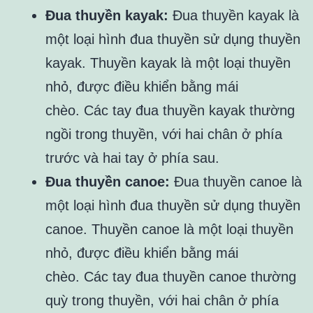
Đua thuyền kayak:
Đua thuyền kayak là
một loại hình đua thuyền sử dụng thuyền
kayak. Thuyền kayak là một loại thuyền
nhỏ, được điều khiển bằng mái
chèo. Các tay đua thuyền kayak thường
ngồi trong thuyền, với hai chân ở phía
trước và hai tay ở phía sau.
Đua thuyền canoe:
Đua thuyền canoe là
một loại hình đua thuyền sử dụng thuyền
canoe. Thuyền canoe là một loại thuyền
nhỏ, được điều khiển bằng mái
chèo. Các tay đua thuyền canoe thường
quỳ trong thuyền, với hai chân ở phía