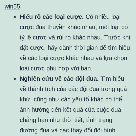
win55
:
Hiểu rõ các loại cược.
Có nhiều loại
cược đua thuyền khác nhau, mỗi loại có
tỷ lệ cược và rủi ro khác nhau. Trước khi
đặt cược, hãy dành thời gian để tìm hiểu
về các loại cược khác nhau và lựa chọn
loại cược phù hợp với bạn.
Nghiên cứu về các đội đua.
Tìm hiểu
về thành tích của các đội đua trong quá
khứ, cũng như các yếu tố khác có thể
ảnh hưởng đến kết quả của cuộc đua,
chẳng hạn như thời tiết, tình trạng
đường đua và các thay đổi đội hình.