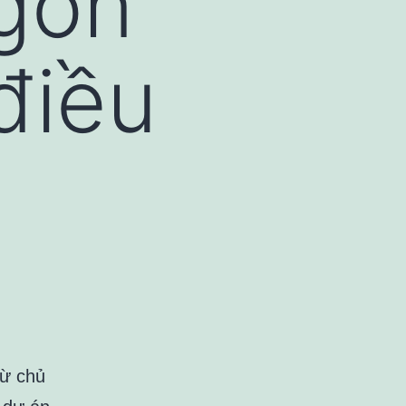
igon
điều
từ chủ