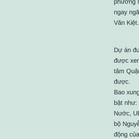
phường N
ngay ngã
Văn Kiệt.
Dự án đư
được xem
tâm Quận
được.
Bao xung
bật như:
Nước, UB
bộ Nguyễ
động của