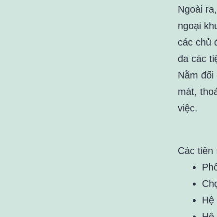
Ngoài ra,
ngoại khu
các chủ 
đa các t
Nằm đối 
mát, tho
việc.
Các tiên
Phố
Ch
Hệ 
Hệ 