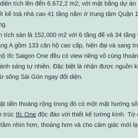
 diện tích lên đến 6.672,2 m2, với mặt bằng dự án
ết kế toà nhà cao 41 tầng nằm ở trung tâm Quận 
ng.
n tích sàn là 152,000 m2 với 6 tầng đế và 34 tầng
ng A gồm 133 căn hộ cao cấp, hiện đại và sang tr
hộ Ifc Saigon One đều có view riêng vô cùng thoá
 ánh sáng tự nhiên. Đặc biệt là nhận được nguồn 
ừ sông Sài Gòn ngay đối diện.
ặt tiền thoáng rộng trong đó có một mặt hướng sô
n trúc
Ifc One
độc đáo với thiết kế tường kính. Từ 
tầm nhìn hơn, thoáng hơn và cho cảm giác mới lạ