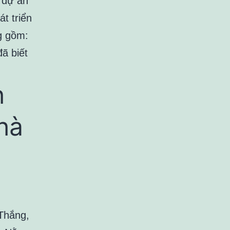
 dự án
t triển
g gồm:
ã biết
h
hà
 Thắng,