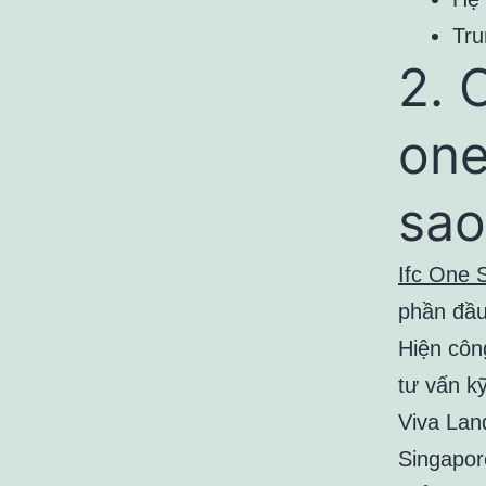
Tru
2. 
one
sao
Ifc One 
phần đầu 
Hiện công
tư vấn k
Viva Lan
Singapor