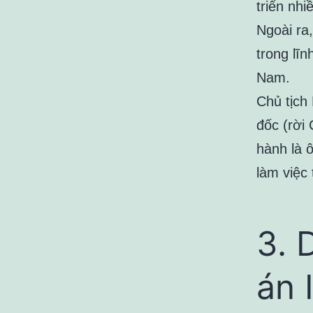
triển nhi
Ngoài ra
trong lĩn
Nam.
Chủ tịch
đốc (rời
hành là 
làm việc 
3. 
án 