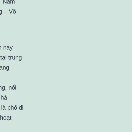
h. Nằm
g – Võ
n này
ại trung
gang
g, nổi
Nhà
là phố đi
 hoạt