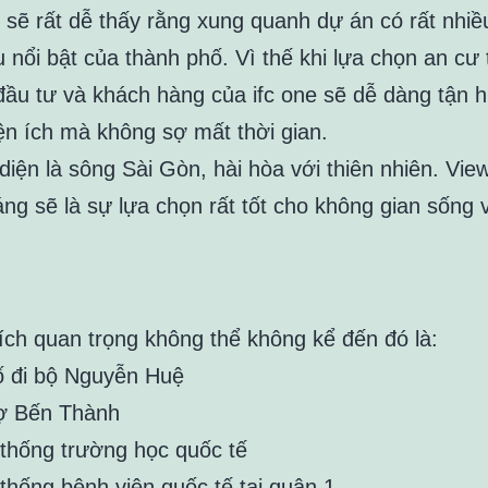
 sẽ rất dễ thấy rằng xung quanh dự án có rất nhiều
 nổi bật của thành phố. Vì thế khi lựa chọn an cư 
đầu tư và khách hàng của ifc one sẽ dễ dàng tận h
iện ích mà không sợ mất thời gian.
diện là sông Sài Gòn, hài hòa với thiên nhiên. Vie
áng sẽ là sự lựa chọn rất tốt cho không gian sống 
 ích quan trọng không thể không kể đến đó là:
 đi bộ Nguyễn Huệ
ợ Bến Thành
thống trường học quốc tế
thống bệnh viện quốc tế tại quận 1