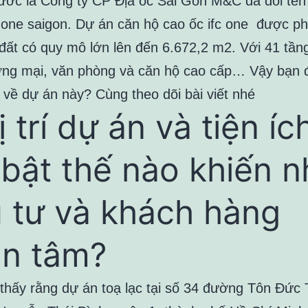
rước là Công ty CP Địa ốc Sài Gòn M&C đã đổi tên
c one saigon. Dự án căn hộ cao ốc ifc one được phá
 đất có quy mô lớn lên đến 6.672,2 m2. Với 41 tần
ng mại, văn phòng và căn hộ cao cấp… Vậy bạn đ
 về dự án này? Cùng theo dõi bài viết nhé
ị trí dự án và tiện íc
 bật thế nào khiến n
 tư và khách hàng
n tâm?
thấy rằng dự án toạ lạc tại số 34 đường Tôn Đức