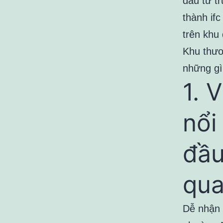
đầu từ t
thành if
trên khu
Khu thươ
những gì
1. V
nổi
đầu
qua
Dễ nhận 