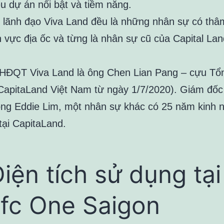
ều dự án nổi bật và tiềm năng.
, lãnh đạo Viva Land đều là những nhân sự có thâ
h vực địa ốc và từng là nhân sự cũ của Capital Lan
 HĐQT Viva Land là ông Chen Lian Pang – cựu Tổ
 CapitaLand Việt Nam từ ngày 1/7/2020). Giám đốc
ông Eddie Lim, một nhân sự khác có 25 năm kinh 
tại CapitaLand.
Diện tích sử dụng tạ
Ifc One Saigon