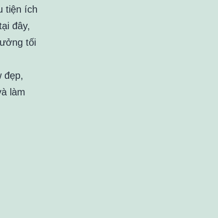
 tiện ích
tại đây,
ưởng tối
w đẹp,
và làm