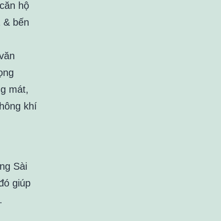
 căn hộ
1 & bến
 văn
ọng
ng mát,
không khí
ng Sài
đó giúp
.