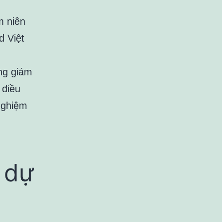
m niên
d Việt
ng giám
 điều
nghiệm
i dự