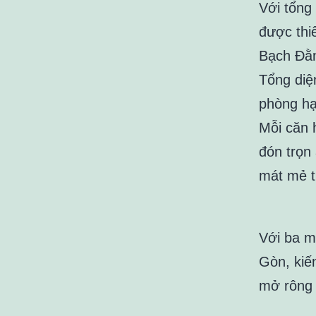
Với tổng
được thi
Bạch Đằ
Tổng diệ
phòng hạ
Mỗi căn 
đón trọn
mát mẻ t
Với ba m
Gòn, kiế
mở rông 