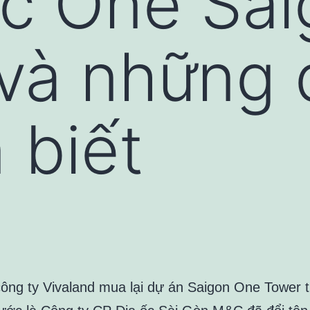
fc One Sa
và những 
 biết
công ty Vivaland mua lại dự án Saigon One Tower 