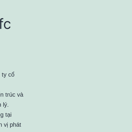
fc
 ty cổ
n trúc và
 lý.
g tại
 vị phát