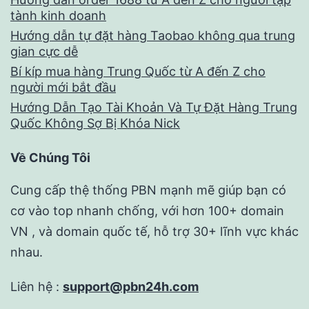
tành kinh doanh
Hướng dẫn tự đặt hàng Taobao không qua trung
gian cực dễ
Bí kíp mua hàng Trung Quốc từ A đến Z cho
người mới bắt đầu
Hướng Dẫn Tạo Tài Khoản Và Tự Đặt Hàng Trung
Quốc Không Sợ Bị Khóa Nick
Về Chúng Tôi
Cung cấp thệ thống PBN mạnh mẽ giúp bạn có
cơ vào top nhanh chống, với hơn 100+ domain
VN , và domain quốc tế, hỗ trợ 30+ lĩnh vực khác
nhau.
Liên hệ :
support@pbn24h.com