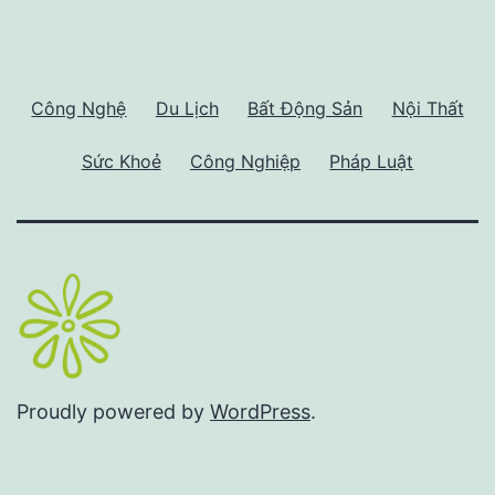
Công Nghệ
Du Lịch
Bất Động Sản
Nội Thất
Sức Khoẻ
Công Nghiệp
Pháp Luật
Proudly powered by
WordPress
.