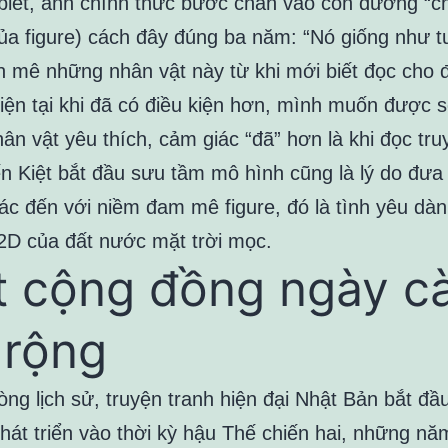
 biết, anh chính thức bước chân vào con đường “ch
của figure) cách đây đúng ba năm: “Nó giống như t
h mê những nhân vật này từ khi mới biết đọc cho 
hiện tại khi đã có điều kiện hơn, mình muốn được s
ân vật yêu thích, cảm giác “đã” hơn là khi đọc tru
ến Kiệt bắt đầu sưu tầm mô hình cũng là lý do đưa 
ác đến với niềm đam mê figure, đó là tình yêu dà
2D của đất nước mặt trời mọc.
 cộng đồng ngày c
rộng
ng lịch sử, truyện tranh hiện đại Nhật Bản bắt đầ
phát triển vào thời kỳ hậu Thế chiến hai, những nă