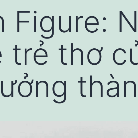
 Figure: 
trẻ thơ c
rưởng thà