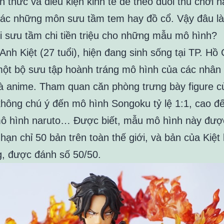
n thức và điều kiện kinh tế để theo đuổi thú chơi n
ác những môn sưu tầm tem hay đồ cổ. Vậy đâu là 
ới sưu tầm chi tiền triệu cho những mẫu mô hình?
nh Kiệt (27 tuổi), hiện đang sinh sống tại TP. Hồ 
ột bộ sưu tập hoành tráng mô hình của các nhân 
 anime. Tham quan căn phòng trưng bày figure c
hông chú ý đến mô hình Songoku tỷ lệ 1:1, cao đ
 hình naruto… Được biết, mẫu mô hình này đượ
 hạn chỉ 50 bản trên toàn thế giới, và bản của Kiệt 
g, được đánh số 50/50.