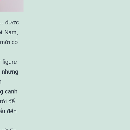
n… được
ệt Nam,
 mới có
 figure
ừ những
n
ng cạnh
rời để
ấu đến