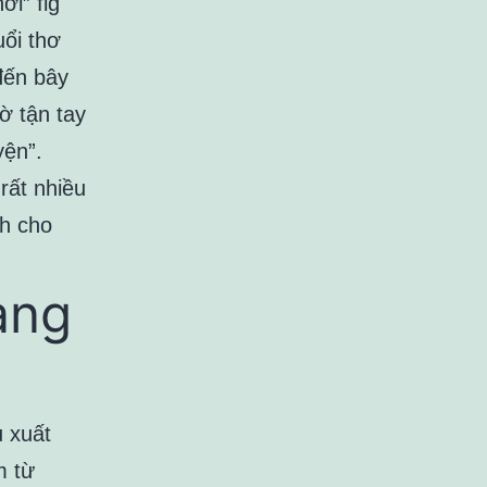
ơi” fig
uổi thơ
đến bây
ờ tận tay
yện”.
rất nhiều
nh cho
àng
u xuất
m từ