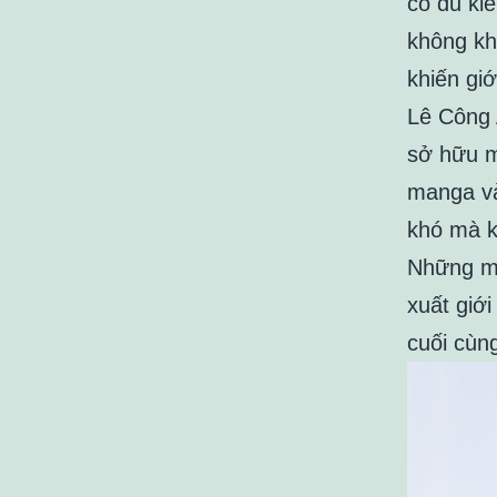
có đủ kiế
không kh
khiến gi
Lê Công A
sở hữu m
manga và
khó mà k
Những mô
xuất giới
cuối cùn