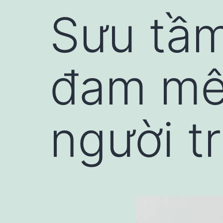
Sưu tầm
đam mê 
người t