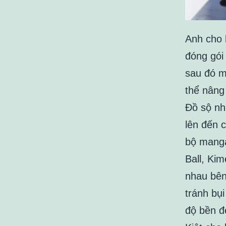
Anh cho 
đóng gói
sau đó m
thể nâng
Đồ sộ nhấ
lên đến 
bộ manga
Ball, Ki
nhau bên
tránh bụ
độ bền đ