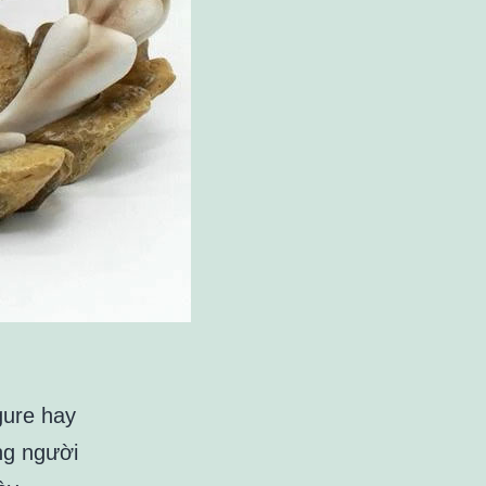
gure hay
ng người