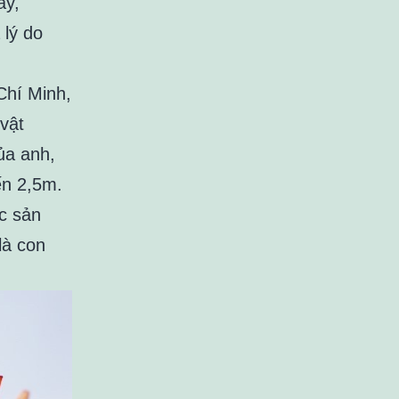
ày,
lý do
Chí Minh,
vật
ủa anh,
ến 2,5m.
c sản
là con