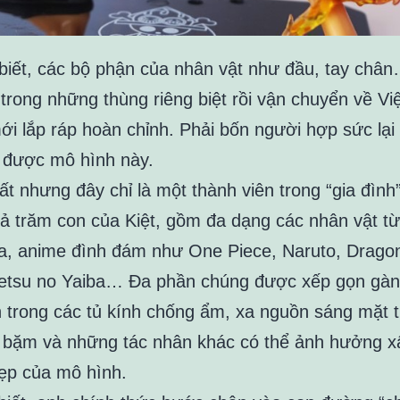
biết, các bộ phận của nhân vật như đầu, tay châ
 trong những thùng riêng biệt rồi vận chuyển về Vi
ới lắp ráp hoàn chỉnh. Phải bốn người hợp sức lại
 được mô hình này.
t nhưng đây chỉ là một thành viên trong “gia đình”
cả trăm con của Kiệt, gồm đa dạng các nhân vật t
, anime đình đám như One Piece, Naruto, Drago
metsu no Yaiba… Đa phần chúng được xếp gọn gà
 trong các tủ kính chống ẩm, xa nguồn sáng mặt t
i bặm và những tác nhân khác có thể ảnh hưởng x
ẹp của mô hình.