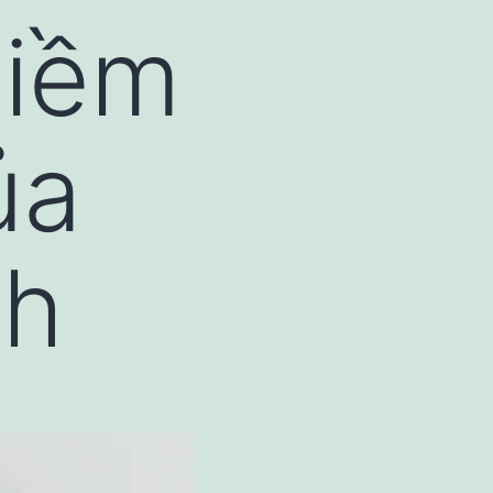
Niềm
ủa
nh