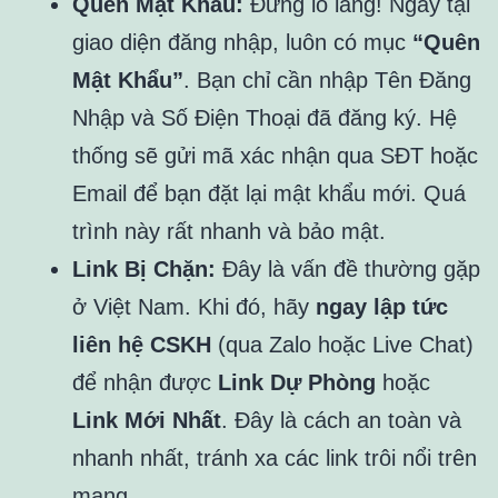
Quên Mật Khẩu:
Đừng lo lắng! Ngay tại
giao diện đăng nhập, luôn có mục
“Quên
Mật Khẩu”
. Bạn chỉ cần nhập Tên Đăng
Nhập và Số Điện Thoại đã đăng ký. Hệ
thống sẽ gửi mã xác nhận qua SĐT hoặc
Email để bạn đặt lại mật khẩu mới. Quá
trình này rất nhanh và bảo mật.
Link Bị Chặn:
Đây là vấn đề thường gặp
ở Việt Nam. Khi đó, hãy
ngay lập tức
liên hệ CSKH
(qua Zalo hoặc Live Chat)
để nhận được
Link Dự Phòng
hoặc
Link Mới Nhất
. Đây là cách an toàn và
nhanh nhất, tránh xa các link trôi nổi trên
mạng.