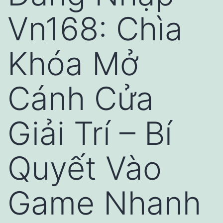
Vn168: Chìa
Khóa Mở
Cánh Cửa
Giải Trí – Bí
Quyết Vào
Game Nhanh