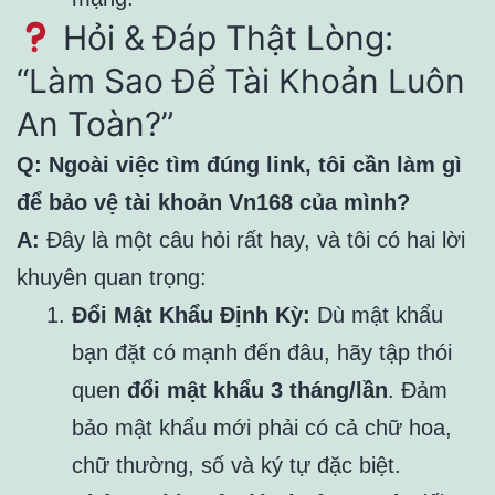
Hỏi & Đáp Thật Lòng:
“Làm Sao Để Tài Khoản Luôn
An Toàn?”
Q: Ngoài việc tìm đúng link, tôi cần làm gì
để bảo vệ tài khoản Vn168 của mình?
A:
Đây là một câu hỏi rất hay, và tôi có hai lời
khuyên quan trọng:
Đổi Mật Khẩu Định Kỳ:
Dù mật khẩu
bạn đặt có mạnh đến đâu, hãy tập thói
quen
đổi mật khẩu 3 tháng/lần
. Đảm
bảo mật khẩu mới phải có cả chữ hoa,
chữ thường, số và ký tự đặc biệt.