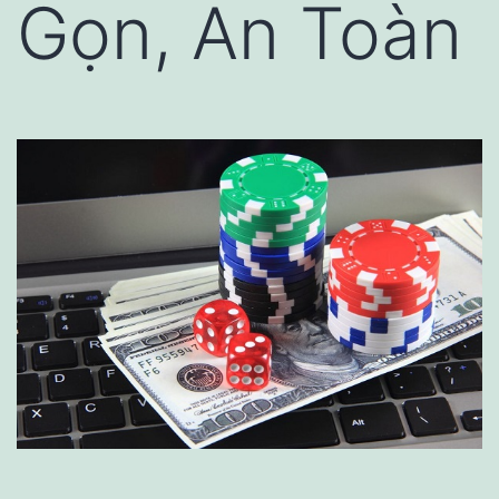
Gọn, An Toàn