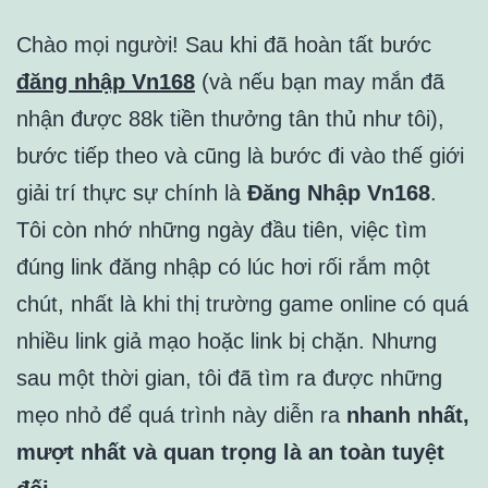
Chào mọi người! Sau khi đã hoàn tất bước
đăng nhập Vn168
(và nếu bạn may mắn đã
nhận được 88k tiền thưởng tân thủ như tôi),
bước tiếp theo và cũng là bước đi vào thế giới
giải trí thực sự chính là
Đăng Nhập Vn168
.
Tôi còn nhớ những ngày đầu tiên, việc tìm
đúng link đăng nhập có lúc hơi rối rắm một
chút, nhất là khi thị trường game online có quá
nhiều link giả mạo hoặc link bị chặn. Nhưng
sau một thời gian, tôi đã tìm ra được những
mẹo nhỏ để quá trình này diễn ra
nhanh nhất,
mượt nhất và quan trọng là an toàn tuyệt