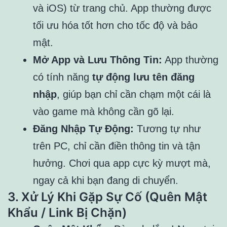
và iOS) từ trang chủ. App thường được
tối ưu hóa tốt hơn cho tốc độ và bảo
mật.
Mở App và Lưu Thông Tin:
App thường
có tính năng
tự động lưu tên đăng
nhập
, giúp bạn chỉ cần chạm một cái là
vào game mà không cần gõ lại.
Đăng Nhập Tự Động:
Tương tự như
trên PC, chỉ cần điền thông tin và tận
hưởng. Chơi qua app cực kỳ mượt mà,
ngay cả khi bạn đang di chuyển.
3. Xử Lý Khi Gặp Sự Cố (Quên Mật
Khẩu / Link Bị Chặn)