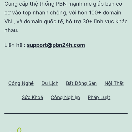
Cung cấp thệ thống PBN mạnh mẽ giúp bạn có
cơ vào top nhanh chống, với hơn 100+ domain
VN , và domain quốc tế, hỗ trợ 30+ lĩnh vực khác
nhau.
Liên hệ :
support@pbn24h.com
Công Nghệ
Du Lịch
Bất Động Sản
Nội Thất
Sức Khoẻ
Công Nghiệp
Pháp Luật