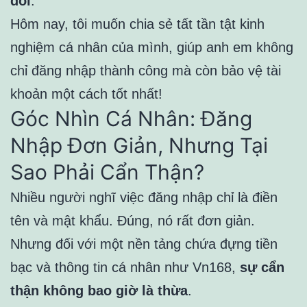
đối
.
Hôm nay, tôi muốn chia sẻ tất tần tật kinh
nghiệm cá nhân của mình, giúp anh em không
chỉ đăng nhập thành công mà còn bảo vệ tài
khoản một cách tốt nhất!
Góc Nhìn Cá Nhân: Đăng
Nhập Đơn Giản, Nhưng Tại
Sao Phải Cẩn Thận?
Nhiều người nghĩ việc đăng nhập chỉ là điền
tên và mật khẩu. Đúng, nó rất đơn giản.
Nhưng đối với một nền tảng chứa đựng tiền
bạc và thông tin cá nhân như Vn168,
sự cẩn
thận không bao giờ là thừa
.