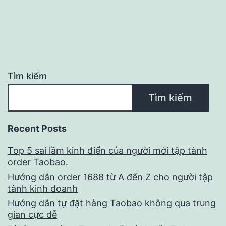
Tìm kiếm
Tìm kiếm
Recent Posts
Top 5 sai lầm kinh điển của người mới tập tành
order Taobao.
Hướng dẫn order 1688 từ A đến Z cho người tập
tành kinh doanh
Hướng dẫn tự đặt hàng Taobao không qua trung
gian cực dễ