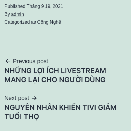
Published
Tháng 9 19, 2021
By
admin
Categorized as
Công Nghệ
Điều
Previous post
NHỮNG LỢI ÍCH LIVESTREAM
hướng
MANG LẠI CHO NGƯỜI DÙNG
bài
Next post
viết
NGUYÊN NHÂN KHIẾN TIVI GIẢM
TUỔI THỌ