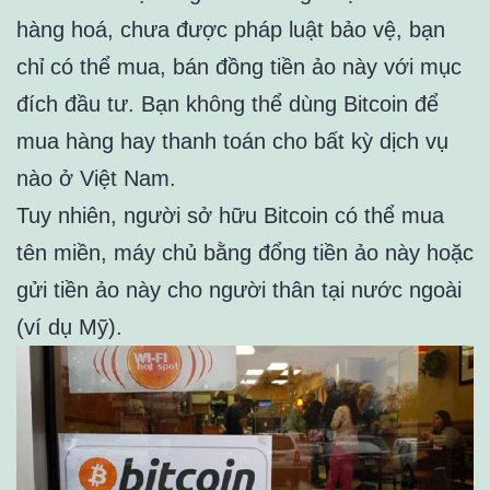
hàng hoá, chưa được pháp luật bảo vệ, bạn
chỉ có thể mua, bán đồng tiền ảo này với mục
đích đầu tư. Bạn không thể dùng Bitcoin để
mua hàng hay thanh toán cho bất kỳ dịch vụ
nào ở Việt Nam.
Tuy nhiên, người sở hữu Bitcoin có thể mua
tên miền, máy chủ bằng đổng tiền ảo này hoặc
gửi tiền ảo này cho người thân tại nước ngoài
(ví dụ Mỹ).