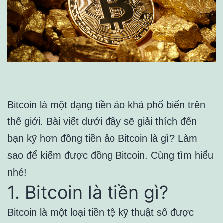
Bitcoin là một dạng tiền ảo khá phổ biến trên
thế giới. Bài viết dưới đây sẽ giải thích đến
bạn kỹ hơn đồng tiền ảo Bitcoin là gì? Làm
sao để kiếm được đồng Bitcoin. Cùng tìm hiểu
nhé!
1. Bitcoin là tiền gì?
Bitcoin là một loại tiền tệ kỹ thuật số được