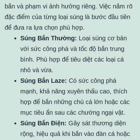
bắn và phạm vi ảnh hưởng riêng. Việc nắm rõ
đặc điểm của từng loại súng là bước đầu tiên
để đưa ra lựa chọn phù hợp.
Súng Bắn Thường:
Loại súng cơ bản
với sức công phá và tốc độ bắn trung
bình. Phù hợp để tiêu diệt các loại cá
nhỏ và vừa.
Súng Bắn Laze:
Có sức công phá
mạnh, khả năng xuyên thấu cao, thích
hợp để bắn những chú cá lớn hoặc các
mục tiêu ẩn sau các chướng ngại vật.
Súng Bắn Điện:
Gây sát thương diện
rộng, hiệu quả khi bắn vào đàn cá hoặc