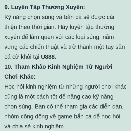
9. Luyện Tập Thường Xuyên:
Kỹ năng chọn súng và bắn cá sẽ được cải
thiện theo thời gian. Hãy luyện tập thường
xuyên để làm quen với các loại súng, nắm
vững các chiến thuật và trở thành một tay săn
cá cừ khôi tại
U888
.
10. Tham Khảo Kinh Nghiệm Từ Người
Chơi Khác:
Học hỏi kinh nghiệm từ những người chơi khác
cũng là một cách tốt để nâng cao kỹ năng
chọn súng. Bạn có thể tham gia các diễn đàn,
nhóm cộng đồng về game bắn cá để học hỏi
và chia sẻ kinh nghiệm.