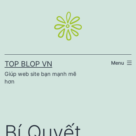
Skip
to
content
TOP BLOP VN
Menu
Giúp web site bạn mạnh mẽ
hơn
Bí Quyết