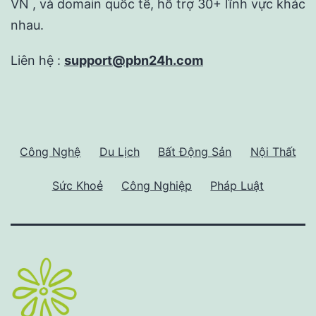
VN , và domain quốc tế, hỗ trợ 30+ lĩnh vực khác
nhau.
Liên hệ :
support@pbn24h.com
Công Nghệ
Du Lịch
Bất Động Sản
Nội Thất
Sức Khoẻ
Công Nghiệp
Pháp Luật