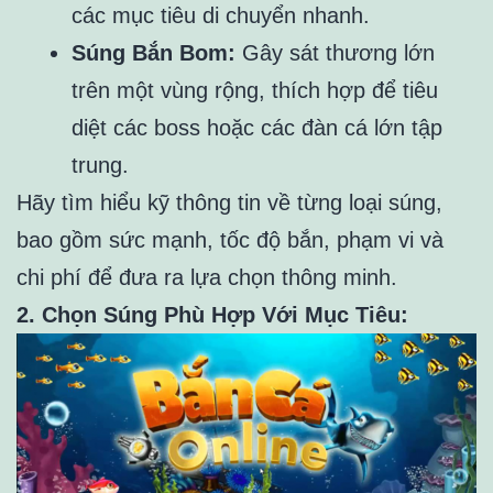
các mục tiêu di chuyển nhanh.
Súng Bắn Bom:
Gây sát thương lớn
trên một vùng rộng, thích hợp để tiêu
diệt các boss hoặc các đàn cá lớn tập
trung.
Hãy tìm hiểu kỹ thông tin về từng loại súng,
bao gồm sức mạnh, tốc độ bắn, phạm vi và
chi phí để đưa ra lựa chọn thông minh.
2. Chọn Súng Phù Hợp Với Mục Tiêu: