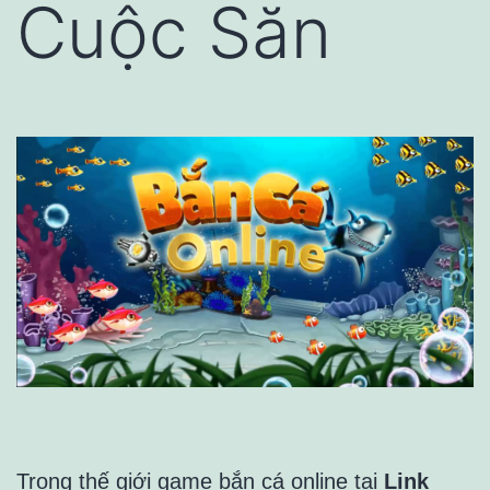
Cuộc Săn
Trong thế giới game bắn cá online tại
Link