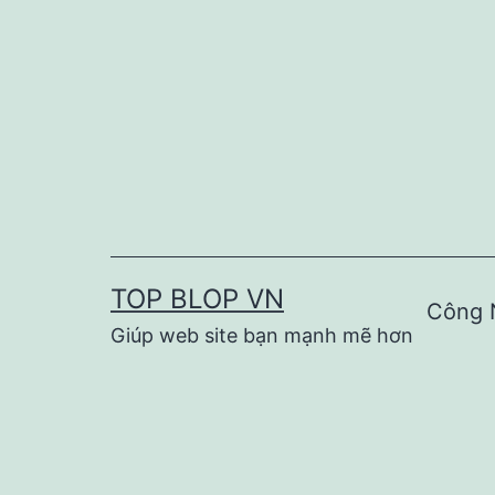
Skip
to
content
TOP BLOP VN
Công 
Giúp web site bạn mạnh mẽ hơn