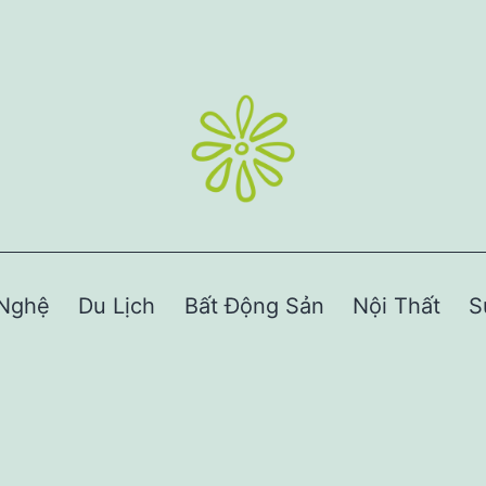
Nghệ
Du Lịch
Bất Động Sản
Nội Thất
S