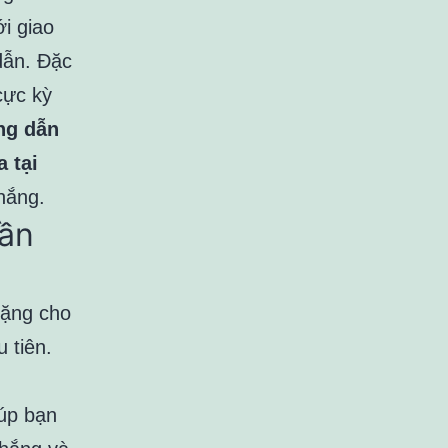
i giao
dẫn. Đặc
ực kỳ
ng dẫn
a tại
thắng.
lần
tặng cho
 tiên.
úp bạn