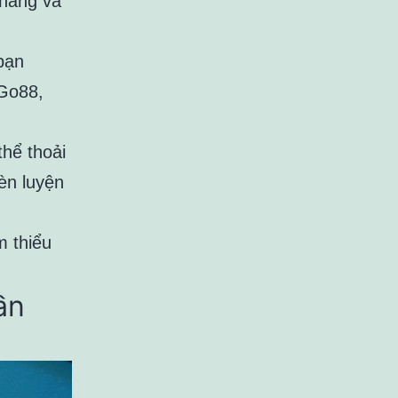
thắng và
bạn
 Go88,
hể thoải
èn luyện
m thiểu
ần