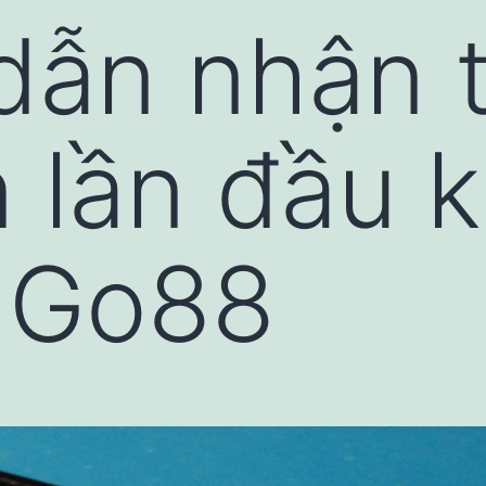
dẫn nhận 
 lần đầu k
i Go88