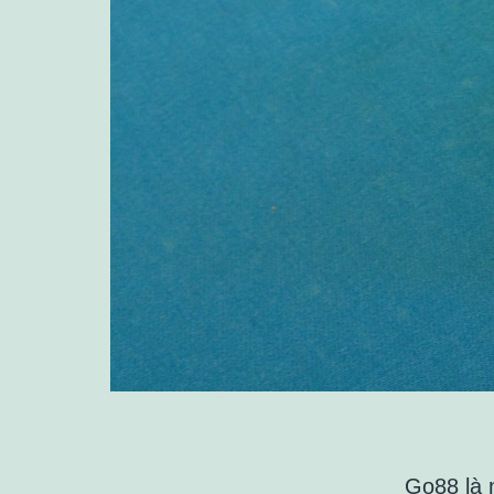
Go88
là 