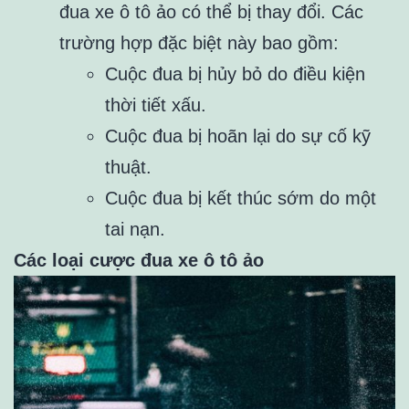
đua xe ô tô ảo có thể bị thay đổi. Các
trường hợp đặc biệt này bao gồm:
Cuộc đua bị hủy bỏ do điều kiện
thời tiết xấu.
Cuộc đua bị hoãn lại do sự cố kỹ
thuật.
Cuộc đua bị kết thúc sớm do một
tai nạn.
Các loại cược đua xe ô tô ảo