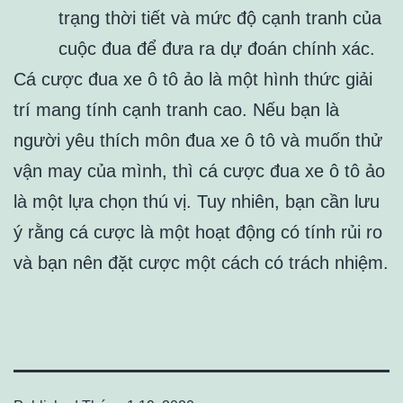
trạng thời tiết và mức độ cạnh tranh của
cuộc đua để đưa ra dự đoán chính xác.
Cá cược đua xe ô tô ảo là một hình thức giải
trí mang tính cạnh tranh cao. Nếu bạn là
người yêu thích môn đua xe ô tô và muốn thử
vận may của mình, thì cá cược đua xe ô tô ảo
là một lựa chọn thú vị. Tuy nhiên, bạn cần lưu
ý rằng cá cược là một hoạt động có tính rủi ro
và bạn nên đặt cược một cách có trách nhiệm.