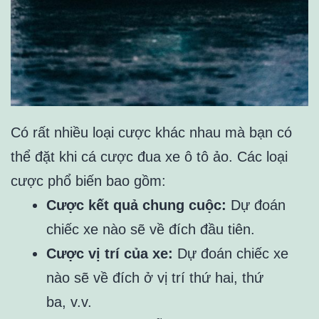
Có rất nhiều loại cược khác nhau mà bạn có
thể đặt khi cá cược đua xe ô tô ảo. Các loại
cược phổ biến bao gồm:
Cược kết quả chung cuộc:
Dự đoán
chiếc xe nào sẽ về đích đầu tiên.
Cược vị trí của xe:
Dự đoán chiếc xe
nào sẽ về đích ở vị trí thứ hai, thứ
ba, v.v.