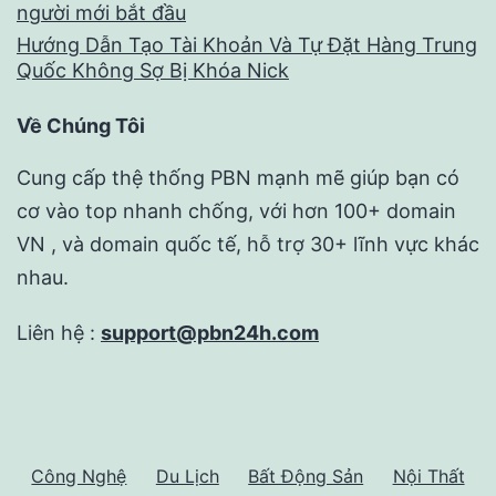
người mới bắt đầu
Hướng Dẫn Tạo Tài Khoản Và Tự Đặt Hàng Trung
Quốc Không Sợ Bị Khóa Nick
Về Chúng Tôi
Cung cấp thệ thống PBN mạnh mẽ giúp bạn có
cơ vào top nhanh chống, với hơn 100+ domain
VN , và domain quốc tế, hỗ trợ 30+ lĩnh vực khác
nhau.
Liên hệ :
support@pbn24h.com
Công Nghệ
Du Lịch
Bất Động Sản
Nội Thất