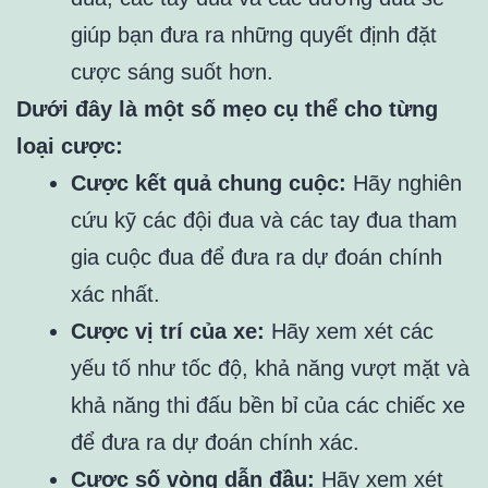
giúp bạn đưa ra những quyết định đặt
cược sáng suốt hơn.
Dưới đây là một số mẹo cụ thể cho từng
loại cược:
Cược kết quả chung cuộc:
Hãy nghiên
cứu kỹ các đội đua và các tay đua tham
gia cuộc đua để đưa ra dự đoán chính
xác nhất.
Cược vị trí của xe:
Hãy xem xét các
yếu tố như tốc độ, khả năng vượt mặt và
khả năng thi đấu bền bỉ của các chiếc xe
để đưa ra dự đoán chính xác.
Cược số vòng dẫn đầu:
Hãy xem xét