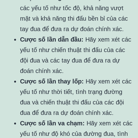
các yếu tố như tốc độ, khả năng vượt
mặt và khả năng thi đấu bền bỉ của các
tay đua để đưa ra dự đoán chính xác.
Cược số lần dẫn đầu:
Hãy xem xét các
yếu tố như chiến thuật thi đấu của các
đội đua và các tay đua để đưa ra dự
đoán chính xác.
Cược số lần thay lốp:
Hãy xem xét các
yếu tố như thời tiết, tình trạng đường
đua và chiến thuật thi đấu của các đội
đua để đưa ra dự đoán chính xác.
Cược số lần va chạm:
Hãy xem xét các
yếu tố như độ khó của đường đua, tình