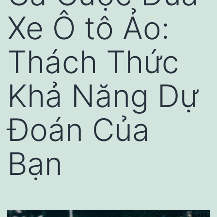
Xe Ô tô Ảo:
Thách Thức
Khả Năng Dự
Đoán Của
Bạn