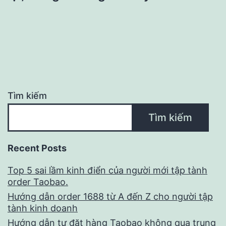
Tìm kiếm
Tìm kiếm
Recent Posts
Top 5 sai lầm kinh điển của người mới tập tành
order Taobao.
Hướng dẫn order 1688 từ A đến Z cho người tập
tành kinh doanh
Hướng dẫn tự đặt hàng Taobao không qua trung