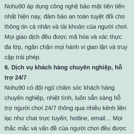
Nohu90 áp dụng công nghệ bảo mật tiên tiến
nhất hiện nay, đảm bảo an toàn tuyệt đối cho
thông tin cá nhân và tài khoản của người chơi.
Mọi giao dịch đều được mã hóa và xác thực
đa lớp, ngăn chặn mọi hành vi gian lận và truy
cập trái phép.
6. Dịch vụ khách hàng chuyên nghiệp, hỗ
trợ 24/7
Nohu90 có đội ngũ chăm sóc khách hàng
chuyên nghiệp, nhiệt tình, luôn sẵn sàng hỗ
trợ người chơi 24/7 thông qua nhiều kênh liên
lạc như chat trực tuyến, hotline, email… Mọi
thắc mắc và vấn đề của người chơi đều được