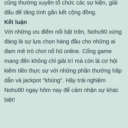
cũng thường xuyên tổ chức các sự kiện, giải
đấu để tăng tính gắn kết cộng đồng.
Kết luận
Với những ưu điểm nổi bật trên, Nohu90 xứng
đáng là sự lựa chọn hàng đầu cho những ai
đam mê trò chơi nổ hũ online. Cổng game
mang đến không chỉ giải trí mà còn là cơ hội
kiếm tiền thực sự với những phần thưởng hấp
dẫn và jackpot “khủng”. Hãy trải nghiệm
Nohu90 ngay hôm nay để cảm nhận sự khác
biệt!