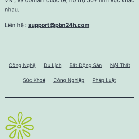
VN , và domain quốc tế, hỗ trợ 30+ lĩnh vực khác
nhau.
Liên hệ :
support@pbn24h.com
Công Nghệ
Du Lịch
Bất Động Sản
Nội Thất
Sức Khoẻ
Công Nghiệp
Pháp Luật