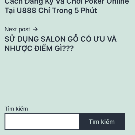
Cách Đăng Ký Và Chơi Poker Online
hướng
Tại U888 Chỉ Trong 5 Phút
bài
Next post
viết
SỬ DỤNG SALON GỖ CÓ ƯU VÀ
NHƯỢC ĐIỂM GÌ???
Tìm kiếm
Tìm kiếm