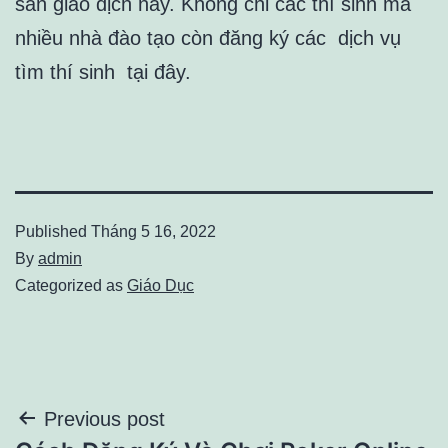
sàn giao dịch này. Không chỉ các thí sinh mà
nhiều nhà đào tạo còn đăng ký các dịch vụ
tìm thí sinh tại đây.
Published
Tháng 5 16, 2022
By
admin
Categorized as
Giáo Dục
Điều
Previous post