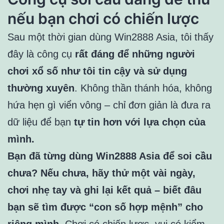
nếu bạn chơi có chiến lược
Sau một thời gian dùng Win2888 Asia, tôi thấy
đây là công cụ
rất đáng để những người
chơi xổ số như tôi tin cậy và sử dụng
thường xuyên
. Không thần thánh hóa, không
hứa hẹn gì viển vông – chỉ đơn giản là đưa ra
dữ liệu để bạn
tự tin hơn với lựa chọn của
mình.
Bạn đã từng dùng Win2888 Asia để soi cầu
chưa? Nếu chưa, hãy thử một vài ngày,
chơi nhẹ tay và ghi lại kết quả – biết đâu
bạn sẽ tìm được “con số hợp mệnh” cho