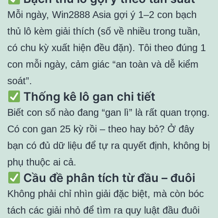
Mỗi ngày, Win2888 Asia gợi ý 1–2 con bạch
thủ lô kèm giải thích (số về nhiều trong tuần,
có chu kỳ xuất hiện đều đặn). Tôi theo đúng 1
con mỗi ngày, cảm giác “an toàn và dễ kiểm
soát”.
Thống kê lô gan chi tiết
Biết con số nào đang “gan lì” là rất quan trọng.
Có con gan 25 kỳ rồi – theo hay bỏ? Ở đây
bạn có đủ dữ liệu để tự ra quyết định, không bị
phụ thuộc ai cả.
Cầu đề phân tích từ đầu – đuôi
Không phải chỉ nhìn giải đặc biệt, mà còn bóc
tách các giải nhỏ để tìm ra quy luật đầu đuôi