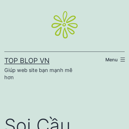
Skip
to
content
TOP BLOP VN
Menu
Giúp web site bạn mạnh mẽ
hơn
Soi Cầu