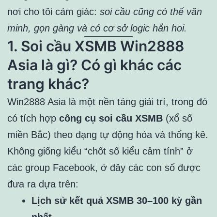
nơi cho tôi cảm giác:
soi cầu cũng có thể văn
minh, gọn gàng và có cơ sở logic hẳn hoi.
1. Soi cầu XSMB Win2888
Asia là gì? Có gì khác các
trang khác?
Win2888 Asia là một nền tảng giải trí, trong đó
có tích hợp
công cụ soi cầu XSMB
(xổ số
miền Bắc) theo dạng tự động hóa và thống kê.
Không giống kiểu “chốt số kiểu cảm tính” ở
các group Facebook, ở đây các con số được
đưa ra dựa trên:
Lịch sử kết quả XSMB 30–100 kỳ gần
nhất