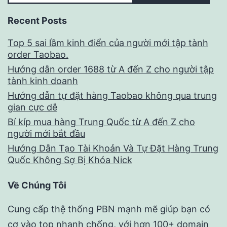
Recent Posts
Top 5 sai lầm kinh điển của người mới tập tành
order Taobao.
Hướng dẫn order 1688 từ A đến Z cho người tập
tành kinh doanh
Hướng dẫn tự đặt hàng Taobao không qua trung
gian cực dễ
Bí kíp mua hàng Trung Quốc từ A đến Z cho
người mới bắt đầu
Hướng Dẫn Tạo Tài Khoản Và Tự Đặt Hàng Trung
Quốc Không Sợ Bị Khóa Nick
Về Chúng Tôi
Cung cấp thệ thống PBN mạnh mẽ giúp bạn có
cơ vào top nhanh chống, với hơn 100+ domain