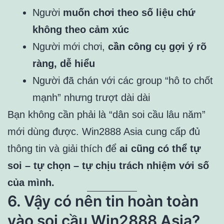
Người
muốn chơi theo số liệu chứ
không theo cảm xúc
Người mới chơi,
cần công cụ gợi ý rõ
ràng, dễ hiểu
Người đã chán với các group “hô to chốt
mạnh” nhưng trượt dài dài
Bạn không cần phải là “dân soi cầu lâu năm”
mới dùng được. Win2888 Asia cung cấp đủ
thông tin và giải thích để
ai cũng có thể tự
soi – tự chọn – tự chịu trách nhiệm với số
của mình.
6. Vậy có nên tin hoàn toàn
vào soi cầu Win2888 Asia?