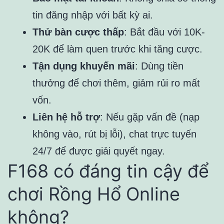
tin đăng nhập với bất kỳ ai.
Thử bàn cược thấp
: Bắt đầu với 10K-
20K để làm quen trước khi tăng cược.
Tận dụng khuyến mãi
: Dùng tiền
thưởng để chơi thêm, giảm rủi ro mất
vốn.
Liên hệ hỗ trợ
: Nếu gặp vấn đề (nạp
không vào, rút bị lỗi), chat trực tuyến
24/7 để được giải quyết ngay.
F168 có đáng tin cậy để
chơi Rồng Hổ Online
không?