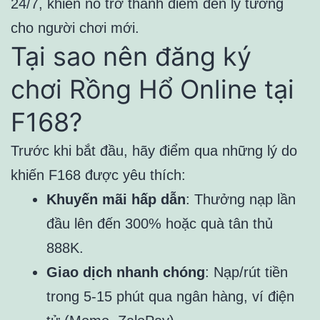
24/7, khiến nó trở thành điểm đến lý tưởng
cho người chơi mới.
Tại sao nên đăng ký
chơi Rồng Hổ Online tại
F168?
Trước khi bắt đầu, hãy điểm qua những lý do
khiến F168 được yêu thích:
Khuyến mãi hấp dẫn
: Thưởng nạp lần
đầu lên đến 300% hoặc quà tân thủ
888K.
Giao dịch nhanh chóng
: Nạp/rút tiền
trong 5-15 phút qua ngân hàng, ví điện