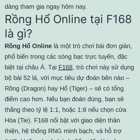
dàng tham gia ngay hôm nay.
Rồng Hổ Online tại F168
là gì?
Rồng Hổ Online
là một trò chơi bài đơn giản,
phổ biến trong các sòng bạc trực tuyến, đặc
biệt tại châu Á. Tại
F168
, trò chơi này sử dụng
bộ bài 52 lá, với mục tiêu dự đoán bên nào –
Rồng (Dragon) hay Hổ (Tiger) – sẽ có tổng
điểm cao hơn. Nếu bạn đoán đúng, bạn sẽ
thắng theo tỷ lệ 1:1, hoặc 1:8 nếu chọn cửa
Hòa (Tie). F168 nổi bật với giao diện thân
thiện, hệ thống RNG minh bạch, và hỗ trợ