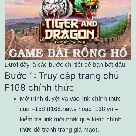
Dưới đây là các bước chi tiết để bạn bắt đầu:
Bước 1: Truy cập trang chủ
F168 chính thức
Mở trình duyệt và vào link chính thức
của F168 (f168.news hoặc f168.vn –
kiểm tra link mới nhất qua kênh chính
thức để tránh trang giả mạo).