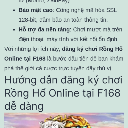
tử (Momo, ZaloPay).
Bảo mật cao
: Công nghệ mã hóa SSL
128-bit, đảm bảo an toàn thông tin.
Hỗ trợ đa nền tảng
: Chơi mượt mà trên
điện thoại, máy tính với kết nối ổn định.
Với những lợi ích này,
đăng ký chơi Rồng Hổ
Online tại F168
là bước đầu tiên để bạn khám
phá thế giới cá cược trực tuyến đầy thú vị.
Hướng dẫn đăng ký chơi
Rồng Hổ Online tại F168
dễ dàng