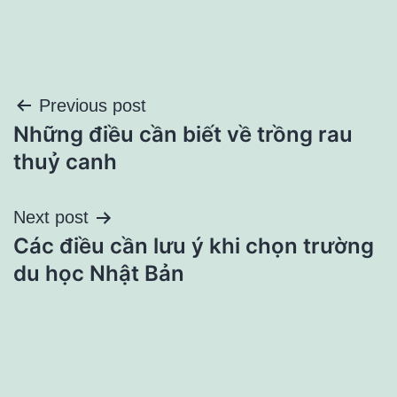
Điều
Previous post
Những điều cần biết về trồng rau
hướng
thuỷ canh
bài
Next post
viết
Các điều cần lưu ý khi chọn trường
du học Nhật Bản