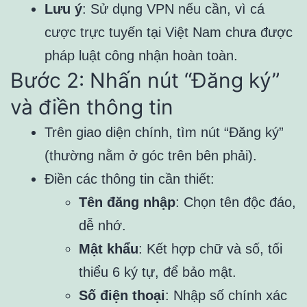
Lưu ý
: Sử dụng VPN nếu cần, vì cá
cược trực tuyến tại Việt Nam chưa được
pháp luật công nhận hoàn toàn.
Bước 2: Nhấn nút “Đăng ký”
và điền thông tin
Trên giao diện chính, tìm nút “Đăng ký”
(thường nằm ở góc trên bên phải).
Điền các thông tin cần thiết:
Tên đăng nhập
: Chọn tên độc đáo,
dễ nhớ.
Mật khẩu
: Kết hợp chữ và số, tối
thiểu 6 ký tự, để bảo mật.
Số điện thoại
: Nhập số chính xác