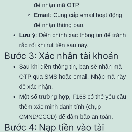
để nhận mã OTP.
Email
: Cung cấp email hoạt động
để nhận thông báo.
Lưu ý
: Điền chính xác thông tin để tránh
rắc rối khi rút tiền sau này.
Bước 3: Xác nhận tài khoản
Sau khi điền thông tin, bạn sẽ nhận mã
OTP qua SMS hoặc email. Nhập mã này
để xác nhận.
Một số trường hợp, F168 có thể yêu cầu
thêm xác minh danh tính (chụp
CMND/CCCD) để đảm bảo an toàn.
Bước 4: Nạp tiền vào tài