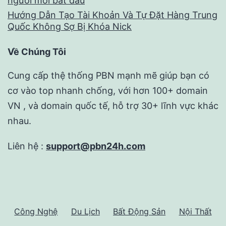
người mới bắt đầu
Hướng Dẫn Tạo Tài Khoản Và Tự Đặt Hàng Trung
Quốc Không Sợ Bị Khóa Nick
Về Chúng Tôi
Cung cấp thệ thống PBN mạnh mẽ giúp bạn có
cơ vào top nhanh chống, với hơn 100+ domain
VN , và domain quốc tế, hỗ trợ 30+ lĩnh vực khác
nhau.
Liên hệ :
support@pbn24h.com
Công Nghệ
Du Lịch
Bất Động Sản
Nội Thất