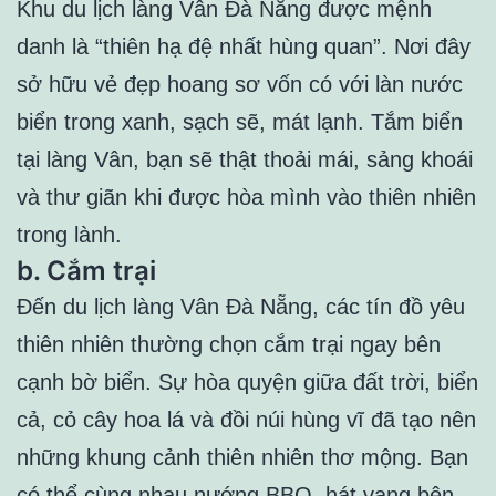
Khu du lịch làng Vân Đà Nẵng được mệnh
danh là “thiên hạ đệ nhất hùng quan”. Nơi đây
sở hữu vẻ đẹp hoang sơ vốn có với làn nước
biển trong xanh, sạch sẽ, mát lạnh. Tắm biển
tại làng Vân, bạn sẽ thật thoải mái, sảng khoái
và thư giãn khi được hòa mình vào thiên nhiên
trong lành.
b. Cắm trại
Đến du lịch làng Vân Đà Nẵng, các tín đồ yêu
thiên nhiên thường chọn cắm trại ngay bên
cạnh bờ biển. Sự hòa quyện giữa đất trời, biển
cả, cỏ cây hoa lá và đồi núi hùng vĩ đã tạo nên
những khung cảnh thiên nhiên thơ mộng. Bạn
có thể cùng nhau nướng BBQ, hát vang bên