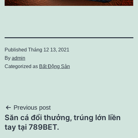
Published
Tháng 12 13, 2021
By
admin
Categorized as
Bất Động Sản
Điều
Previous post
Săn cá đổi thưởng, trúng lớn liền
hướng
tay tại 789BET.
bài