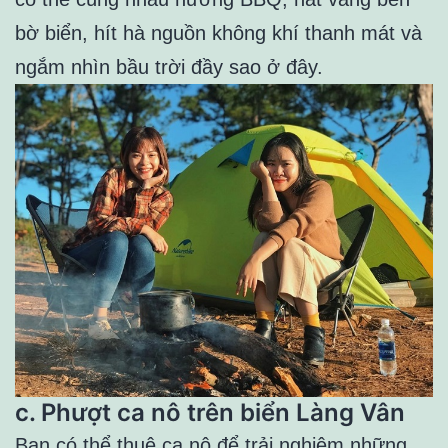
bờ biển, hít hà nguồn không khí thanh mát và
ngắm nhìn bầu trời đầy sao ở đây.
c. Phượt ca nô trên biển Làng Vân
Bạn có thể thuê ca nô để trải nghiệm những