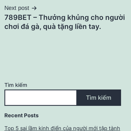
Next post
viết
789BET – Thưởng khủng cho người
chơi đá gà, quà tặng liền tay.
Tìm kiếm
Tìm kiếm
Recent Posts
Top 5 sai lầm kinh điển của người mới tập tành