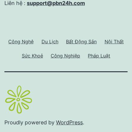
Liên hệ :
support@pbn24h.com
Công Nghệ
Du Lịch
Bất Động Sản
Nội Thất
Sức Khoẻ
Công Nghiệp
Pháp Luật
Proudly powered by
WordPress
.