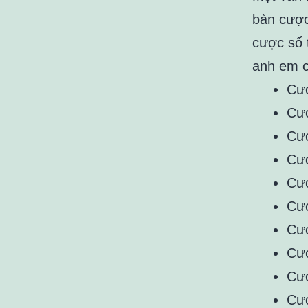
bàn cược
cược số 
anh em c
Cượ
Cượ
Cượ
Cượ
Cượ
Cượ
Cượ
Cượ
Cượ
Cượ