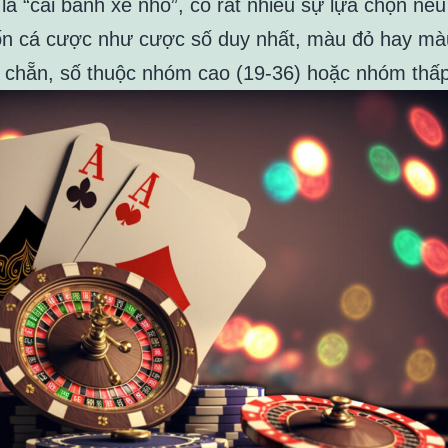
là “cái bánh xe nhỏ”, có rất nhiều sự lựa chọn nế
n cá cược như cược số duy nhất, màu đỏ hay mà
ố chẵn, số thuộc nhóm cao (19-36) hoặc nhóm thấp