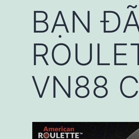
BẠN ĐÃ
ROULET
VN88 C