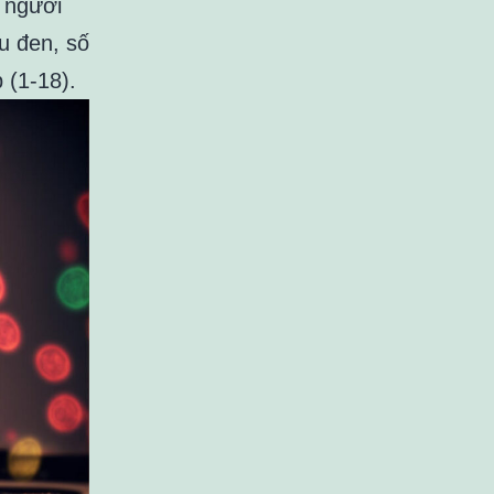
u người
u đen, số
 (1-18).