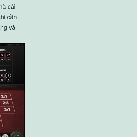
hà cái
chỉ cần
ắng và