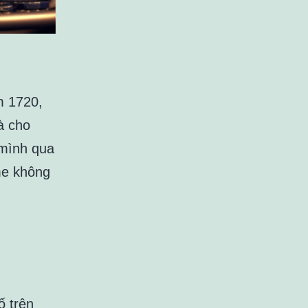
m 1720,
à cho
 mình qua
me không
ố trên