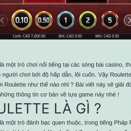
là một trò chơi nổi tiếng tại các sòng bài casino, t
người chơi bởi độ hấp dẫn, lôi cuốn. Vậy Roulette
 Roulette như thế nào nhỉ ? Bài viết này sẽ giải đ
hững thông tin cơ bản về tựa game này nhé !
LETTE LÀ GÌ ?
 là một trò đánh bạc quen thuộc, trong tiếng Pháp 