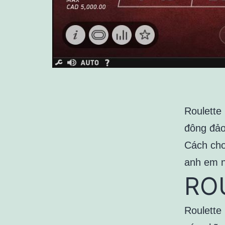
Roulette 
đông đảo 
Cách chơi
anh em n
ROU
Roulette