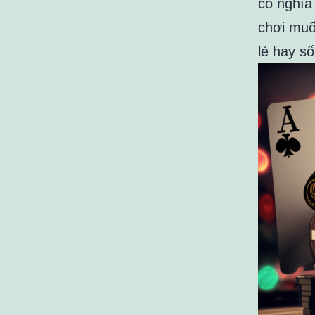
có nghĩa 
chơi muố
lẻ hay s