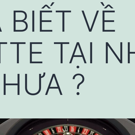
 BIẾT VỀ
TE TẠI N
HƯA ?