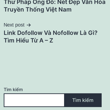
Thư Pháp Ông Đồ: Nét Đẹp Văn Hóa
hướng
Truyền Thống Việt Nam
bài
Next post
viết
Link Dofollow Và Nofollow Là Gì?
Tìm Hiểu Từ A – Z
Tìm kiếm
Tìm kiếm