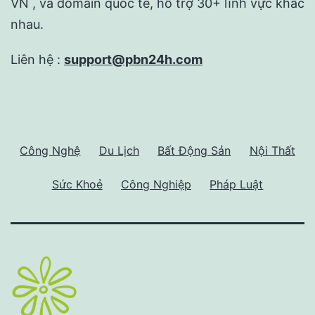
VN , và domain quốc tế, hỗ trợ 30+ lĩnh vực khác
nhau.
Liên hệ :
support@pbn24h.com
Công Nghệ
Du Lịch
Bất Động Sản
Nội Thất
Sức Khoẻ
Công Nghiệp
Pháp Luật