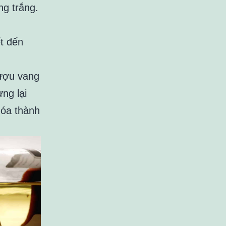
ng trắng.
ết đến
rượu vang
ng lại
hóa thành