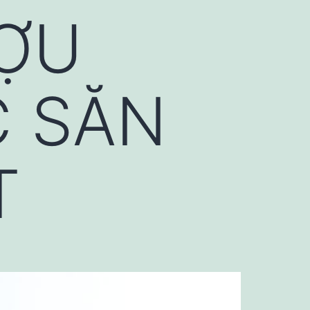
ỢU
 SĂN
T