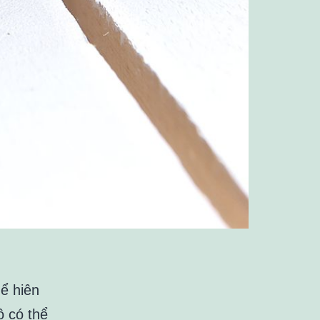
hể hiên
ộ có thể