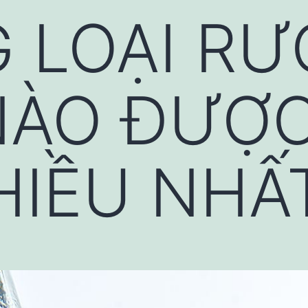
 LOẠI RƯ
NÀO ĐƯỢC
HIỀU NHẤ