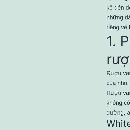
kể đến đ
những đặ
riêng về
1. 
rượ
Rượu van
của nho.
Rượu van
không có
đường, a
Whit