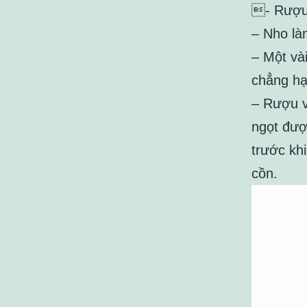
- Rượu 
– Nho là
– Một và
chẳng hạ
– Rượu v
ngọt được
trước kh
cồn.