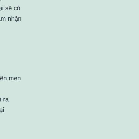
ại sẽ có
cảm nhận
 lên men
 ra
ại