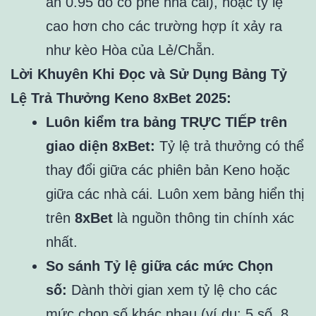
ăn 0.95 do có phế nhà cái), hoặc tỷ lệ
cao hơn cho các trường hợp ít xảy ra
như kèo Hòa của Lẻ/Chẵn.
Lời Khuyên Khi Đọc và Sử Dụng Bảng Tỷ
Lệ Trả Thưởng Keno 8xBet 2025:
Luôn kiểm tra bảng TRỰC TIẾP trên
giao diện 8xBet:
Tỷ lệ trả thưởng có thể
thay đổi giữa các phiên bản Keno hoặc
giữa các nhà cái. Luôn xem bảng hiển thị
trên
8xBet
là nguồn thông tin chính xác
nhất.
So sánh Tỷ lệ giữa các mức Chọn
số:
Dành thời gian xem tỷ lệ cho các
mức chọn số khác nhau (ví dụ: 5 số, 8