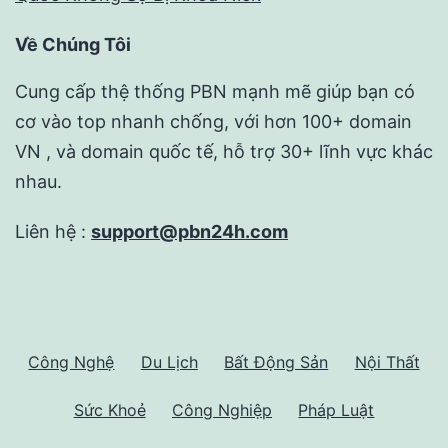
Về Chúng Tôi
Cung cấp thệ thống PBN mạnh mẽ giúp bạn có
cơ vào top nhanh chống, với hơn 100+ domain
VN , và domain quốc tế, hỗ trợ 30+ lĩnh vực khác
nhau.
Liên hệ :
support@pbn24h.com
Công Nghệ
Du Lịch
Bất Động Sản
Nội Thất
Sức Khoẻ
Công Nghiệp
Pháp Luật