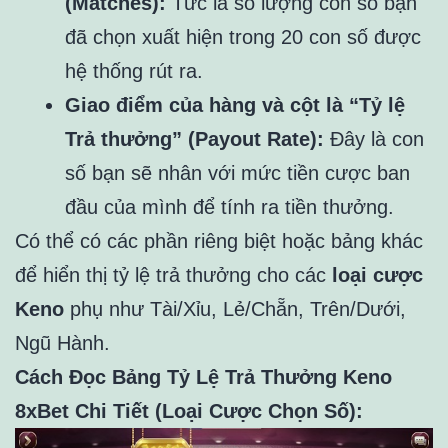
(Matches):
Tức là số lượng con số bạn
đã chọn xuất hiện trong 20 con số được
hệ thống rút ra.
Giao điểm của hàng và cột là “Tỷ lệ
Trả thưởng” (Payout Rate):
Đây là con
số bạn sẽ nhân với mức tiền cược ban
đầu của mình để tính ra tiền thưởng.
Có thể có các phần riêng biệt hoặc bảng khác
để hiển thị tỷ lệ trả thưởng cho các
loại cược
Keno
phụ như Tài/Xỉu, Lẻ/Chẵn, Trên/Dưới,
Ngũ Hành.
Cách Đọc Bảng Tỷ Lệ Trả Thưởng Keno
8xBet Chi Tiết (Loại Cược Chọn Số):