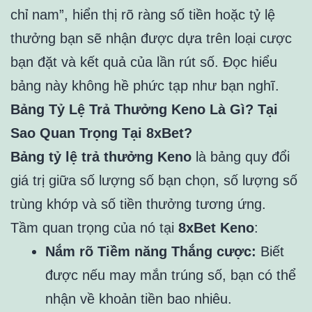
chỉ nam”, hiển thị rõ ràng số tiền hoặc tỷ lệ
thưởng bạn sẽ nhận được dựa trên loại cược
bạn đặt và kết quả của lần rút số. Đọc hiểu
bảng này không hề phức tạp như bạn nghĩ.
Bảng Tỷ Lệ Trả Thưởng Keno Là Gì? Tại
Sao Quan Trọng Tại 8xBet?
Bảng tỷ lệ trả thưởng Keno
là bảng quy đổi
giá trị giữa số lượng số bạn chọn, số lượng số
trùng khớp và số tiền thưởng tương ứng.
Tầm quan trọng của nó tại
8xBet Keno
:
Nắm rõ Tiềm năng Thắng cược:
Biết
được nếu may mắn trúng số, bạn có thể
nhận về khoản tiền bao nhiêu.