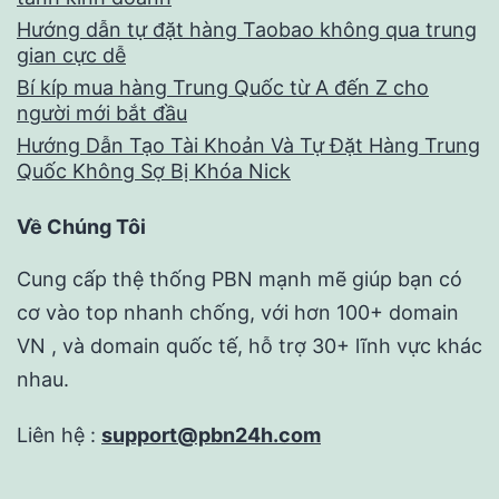
Hướng dẫn tự đặt hàng Taobao không qua trung
gian cực dễ
Bí kíp mua hàng Trung Quốc từ A đến Z cho
người mới bắt đầu
Hướng Dẫn Tạo Tài Khoản Và Tự Đặt Hàng Trung
Quốc Không Sợ Bị Khóa Nick
Về Chúng Tôi
Cung cấp thệ thống PBN mạnh mẽ giúp bạn có
cơ vào top nhanh chống, với hơn 100+ domain
VN , và domain quốc tế, hỗ trợ 30+ lĩnh vực khác
nhau.
Liên hệ :
support@pbn24h.com