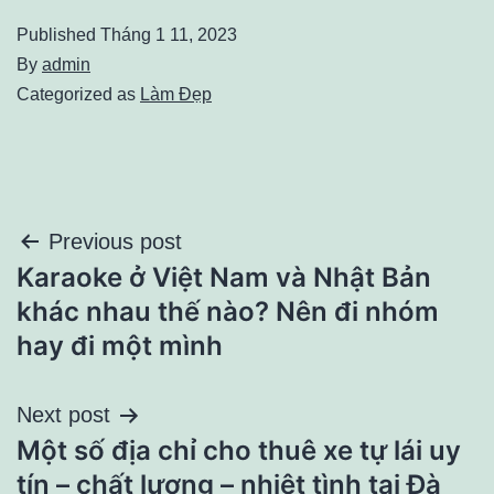
Published
Tháng 1 11, 2023
By
admin
Categorized as
Làm Đẹp
Điều
Previous post
Karaoke ở Việt Nam và Nhật Bản
hướng
khác nhau thế nào? Nên đi nhóm
bài
hay đi một mình
viết
Next post
Một số địa chỉ cho thuê xe tự lái uy
tín – chất lượng – nhiệt tình tại Đà