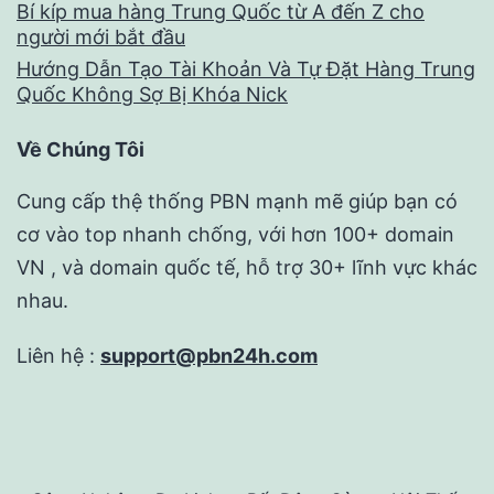
Bí kíp mua hàng Trung Quốc từ A đến Z cho
người mới bắt đầu
Hướng Dẫn Tạo Tài Khoản Và Tự Đặt Hàng Trung
Quốc Không Sợ Bị Khóa Nick
Về Chúng Tôi
Cung cấp thệ thống PBN mạnh mẽ giúp bạn có
cơ vào top nhanh chống, với hơn 100+ domain
VN , và domain quốc tế, hỗ trợ 30+ lĩnh vực khác
nhau.
Liên hệ :
support@pbn24h.com