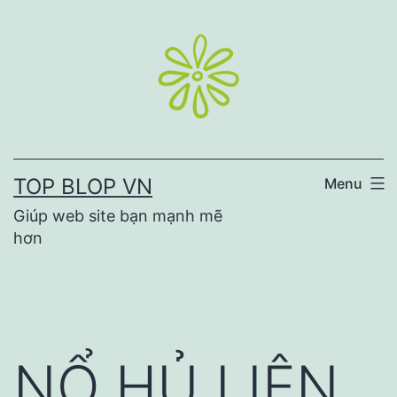
Skip
to
content
TOP BLOP VN
Menu
Giúp web site bạn mạnh mẽ
hơn
NỔ HỦ LIÊN