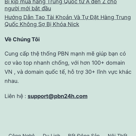
Bí kíp mua hàng Trung Quốc từ A đến Z cho
người mới bắt đầu
Hướng Dẫn Tạo Tài Khoản Và Tự Đặt Hàng Trung
Quốc Không Sợ Bị Khóa Nick
Về Chúng Tôi
Cung cấp thệ thống PBN mạnh mẽ giúp bạn có
cơ vào top nhanh chống, với hơn 100+ domain
VN , và domain quốc tế, hỗ trợ 30+ lĩnh vực khác
nhau.
Liên hệ :
support@pbn24h.com
Công Nghệ
Du Lịch
Bất Động Sản
Nội Thất