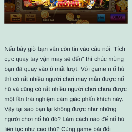
Nếu bây giờ bạn vẫn còn tin vào câu nói “Tích
cực quay tay vận may sẽ đến” thì chúc mừng
bạn đã quay vào ô mất lượt. Với game n ổ hủ
thì có rất nhiều người chơi may mắn được nổ
hũ và cũng có rất nhiều người chơi chưa được
một lần trải nghiệm cảm giác phấn khích này.
Vậy tại sao bạn lại không được như những
người chơi nổ hủ đó? Làm cách nào để nổ hủ
liên tục như cao thủ? Cùng game bài đổi