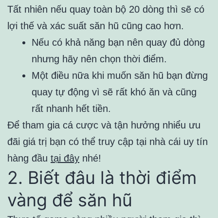
Tất nhiên nếu quay toàn bộ 20 dòng thì sẽ có
lợi thế và xác suất săn hũ cũng cao hơn.
Nếu có khả năng bạn nên quay đủ dòng
nhưng hãy nên chọn thời điểm.
Một điều nữa khi muốn săn hũ bạn đừng
quay tự động vì sẽ rất khó ăn và cũng
rất nhanh hết tiền.
Để tham gia cá cược và tận hưởng nhiểu ưu
đãi giá trị bạn có thể truy cập tại nhà cái uy tín
hàng đầu
tại đây
nhé!
2. Biết đâu là thời điểm
vàng để săn hũ