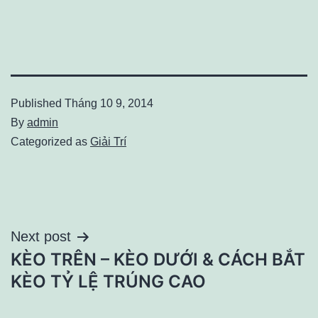
Published
Tháng 10 9, 2014
By
admin
Categorized as
Giải Trí
Điều
Next post
KÈO TRÊN – KÈO DƯỚI & CÁCH BẮT
hướng
KÈO TỶ LỆ TRÚNG CAO
bài