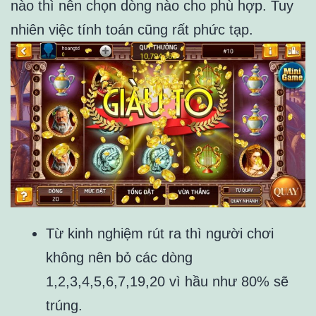
nào thì nên chọn dòng nào cho phù hợp. Tuy
nhiên việc tính toán cũng rất phức tạp.
Từ kinh nghiệm rút ra thì người chơi
không nên bỏ các dòng
1,2,3,4,5,6,7,19,20 vì hầu như 80% sẽ
trúng.