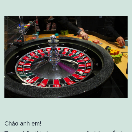
Chào anh em!