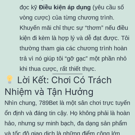
đọc kỹ
Điều kiện áp dụng
(yêu cầu số
vòng cược) của từng chương trình.
Khuyến mãi chỉ thực sự “thơm” nếu điều
kiện đi kèm là hợp lý và dễ đạt được. Tôi
thường tham gia các chương trình hoàn
trả vì nó giúp tôi “gỡ gạc” một phần nhỏ
khi thua cược, rất thiết thực.
Lời Kết: Chơi Có Trách
Nhiệm và Tận Hưởng
Nhìn chung, 789Bet là một sân chơi trực tuyến
ổn định và đáng tin cậy. Họ không phải là hoàn
hảo, nhưng sự minh bạch, đa dạng sản phẩm
và tốc độ giao dịch là những điểm cộng lớn