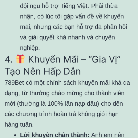
đội ngũ hỗ trợ Tiếng Việt. Phải thừa
nhận, có lúc tôi gặp vấn đề về khuyến
mãi, nhưng các bạn hỗ trợ đã phản hồi
và giải quyết khá nhanh và chuyên
nghiệp.
4.
Khuyến Mãi – “Gia Vị”
Tạo Nên Hấp Dẫn
789Bet có một chính sách khuyến mãi khá đa
dạng, từ thưởng chào mừng cho thành viên
mới (thường là 100% lần nạp đầu) cho đến
các chương trình hoàn trả không giới hạn
hàng tuần.
Lời khuyên chân thành:
Anh em nên