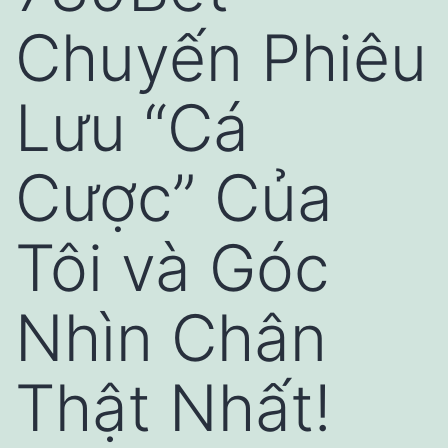
Chuyến Phiêu
Lưu “Cá
Cược” Của
Tôi và Góc
Nhìn Chân
Thật Nhất!