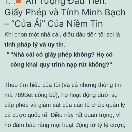
1.
Ấn Tượng Đầu Tiên:
Giấy Phép và Tính Minh Bạch
– “Cửa Ải” Của Niềm Tin
Khi chọn một nhà cái, điều đầu tiên tôi soi là
tính pháp lý và uy tín
.
“Nhà cái có giấy phép không? Họ có
công khai quy trình nạp rút không?”
Theo tìm hiểu của tôi (và cả những thông tin
mà 789Bet công bố), họ hoạt động dưới sự
cấp phép và giám sát của các tổ chức quản lý
cá cược quốc tế. Điều này rất quan trọng, vì
nó đảm bảo rằng mọi hoạt động từ tỷ lệ cược,