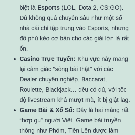
biệt là
Esports
(LOL, Dota 2, CS:GO).
Dù không quá chuyên sâu như một số
nhà cái chỉ tập trung vào Esports, nhưng
độ phủ kèo cơ bản cho các giải lớn là rất
ổn.
Casino Trực Tuyến:
Khu vực này mang
lại cảm giác “sòng bài thật” với các
Dealer chuyên nghiệp. Baccarat,
Roulette, Blackjack… đều có đủ, với tốc
độ livestream khá mượt mà, ít bị giật lag.
Game Bài & Xổ Số:
Đây là hai mảng rất
“hợp gu” người Việt. Game bài truyền
thống như Phỏm, Tiến Lên được làm