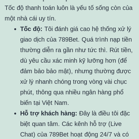
Tốc độ thanh toán luôn là yếu tố sống còn của
một nhà cái uy tín.
Tốc độ:
Tôi đánh giá cao hệ thống xử lý
giao dịch của 789Bet. Quá trình nạp tiền
thường diễn ra gần như tức thì. Rút tiền,
dù yêu cầu xác minh kỹ lưỡng hơn (để
đảm bảo bảo mật), nhưng thường được
xử lý nhanh chóng trong vòng vài chục
phút, thông qua nhiều ngân hàng phổ
biến tại Việt Nam.
Hỗ trợ khách hàng:
Đây là điều tôi đặc
biệt quan tâm. Các kênh hỗ trợ (Live
Chat) của 789Bet hoạt động 24/7 và có