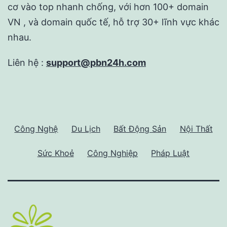
cơ vào top nhanh chống, với hơn 100+ domain
VN , và domain quốc tế, hỗ trợ 30+ lĩnh vực khác
nhau.
Liên hệ :
support@pbn24h.com
Công Nghệ
Du Lịch
Bất Động Sản
Nội Thất
Sức Khoẻ
Công Nghiệp
Pháp Luật