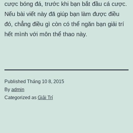
cược bóng đá, trước khi bạn bắt đầu cá cược.
Nếu bài viết này đã giúp bạn làm được điều
đó, chẳng điều gì còn có thể ngăn bạn giải trí
hết mình với môn thể thao này.
Published
Tháng 10 8, 2015
By
admin
Categorized as
Giải Trí