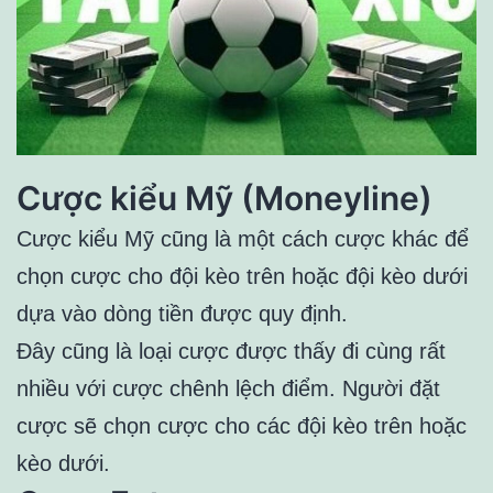
Cược kiểu Mỹ (Moneyline)
Cược kiểu Mỹ cũng là một cách cược khác để
chọn cược cho đội kèo trên hoặc đội kèo dưới
dựa vào dòng tiền được quy định.
Đây cũng là loại cược được thấy đi cùng rất
nhiều với cược chênh lệch điểm. Người đặt
cược sẽ chọn cược cho các đội kèo trên hoặc
kèo dưới.