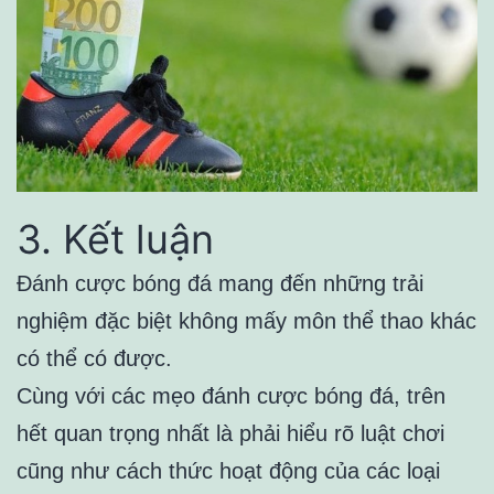
3. Kết luận
Đánh cược bóng đá mang đến những trải
nghiệm đặc biệt không mấy môn thể thao khác
có thể có được.
Cùng với các mẹo đánh cược bóng đá, trên
hết quan trọng nhất là phải hiểu rõ luật chơi
cũng như cách thức hoạt động của các loại