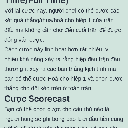
Time/Full Time)
Với lại cược này, người chơi có thể cược các
kết quả thắng/thua/hoà cho hiệp 1 của trận
đấu mà không cần chờ đến cuối trận để được
đóng ván cược.
Cách cược này linh hoạt hơn rất nhiều, vì
nhiều khả năng xảy ra rằng hiệp đầu trận đấu
thường ít xảy ra các bàn thắng kịch tính mà
bạn có thể cược Hoà cho hiệp 1 và chọn cược
thắng cho đội kèo trên ở toàn trận.
Cược Scorecast
Bạn có thể chọn cược cho cầu thủ nào là
người hùng sẽ ghi bóng bào lưới đầu tiền cùng