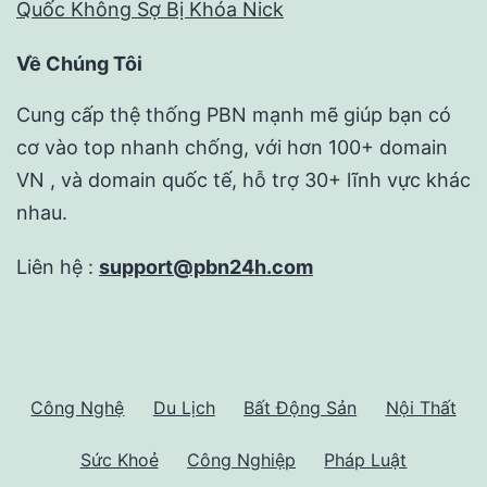
Quốc Không Sợ Bị Khóa Nick
Về Chúng Tôi
Cung cấp thệ thống PBN mạnh mẽ giúp bạn có
cơ vào top nhanh chống, với hơn 100+ domain
VN , và domain quốc tế, hỗ trợ 30+ lĩnh vực khác
nhau.
Liên hệ :
support@pbn24h.com
Công Nghệ
Du Lịch
Bất Động Sản
Nội Thất
Sức Khoẻ
Công Nghiệp
Pháp Luật