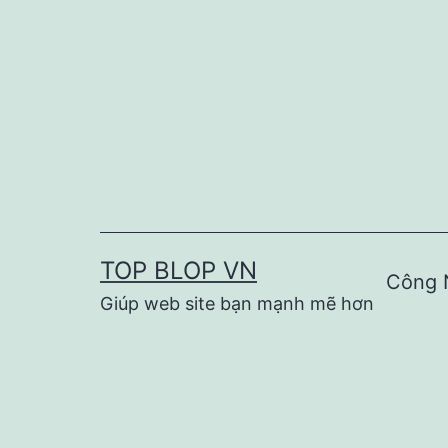
Skip
to
content
TOP BLOP VN
Công 
Giúp web site bạn mạnh mẽ hơn