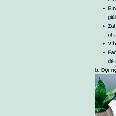
Ema
giả
Zal
nha
Vib
Fa
để 
b. Đội n