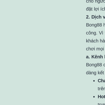
cho ngườ
đặt lợi 
2. Dịch 
Bong88 h
công. Vì
khách hà
chơi mọi 
a. Kênh 
Bong88 c
dàng kết 
Cha
trê
Hot
trự