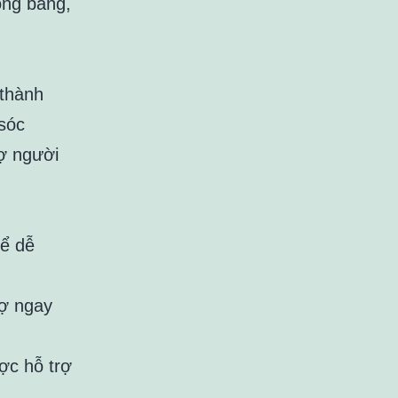
ông bằng,
 thành
sóc
ợ người
hể dễ
rợ ngay
ợc hỗ trợ