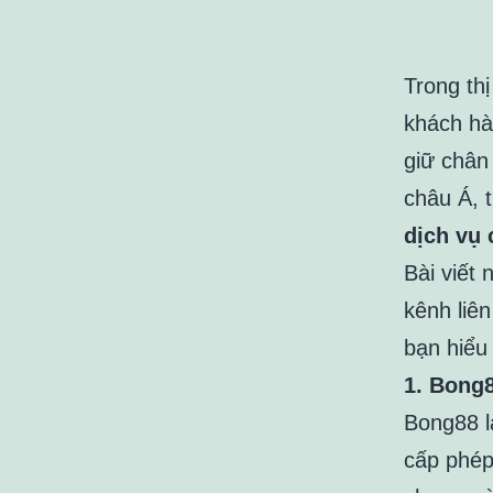
Trong thị
khách hà
giữ chân
châu Á, 
dịch vụ 
Bài viết
kênh liê
bạn hiểu
1. Bong8
Bong88 l
cấp phép