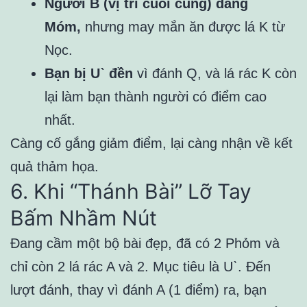
Người B (vị trí cuối cùng) đang
Móm,
nhưng may mắn ăn được lá K từ
Nọc.
Bạn bị Uˋ đền
vì đánh Q, và lá rác K còn
lại làm bạn thành người có điểm cao
nhất.
Càng cố gắng giảm điểm, lại càng nhận về kết
quả thảm họa.
6. Khi “Thánh Bài” Lỡ Tay
Bấm Nhầm Nút
Đang cầm một bộ bài đẹp, đã có 2 Phỏm và
chỉ còn 2 lá rác A và 2. Mục tiêu là Uˋ. Đến
lượt đánh, thay vì đánh A (1 điểm) ra, bạn