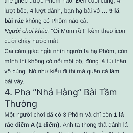
thể ghép được Phỏm nào. Đến cuối cùng, 4
lượt bốc, 4 lượt đánh, bạn hạ bài với…
9 lá
bài rác
không có Phỏm nào cả.
Người chơi khác:
“Ôi Móm rồi!” kèm theo icon
cười chảy nước mắt.
Cái cảm giác ngồi nhìn người ta hạ Phỏm, còn
mình thì không có nổi một bộ, đúng là tủi thân
vô cùng. Nó như kiểu đi thi mà quên cả làm
bài vậy.
4. Pha “Nhá Hàng” Bài Tầm
Thường
Một người chơi đã có 3 Phỏm và chỉ còn
1 lá
rác điểm A (1 điểm)
. Anh ta thong thả đánh lá