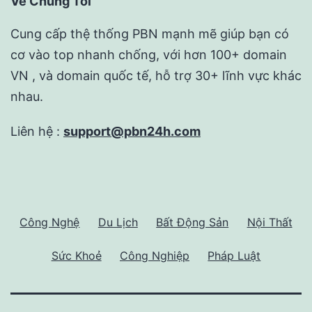
Về Chúng Tôi
Cung cấp thệ thống PBN mạnh mẽ giúp bạn có
cơ vào top nhanh chống, với hơn 100+ domain
VN , và domain quốc tế, hỗ trợ 30+ lĩnh vực khác
nhau.
Liên hệ :
support@pbn24h.com
Công Nghệ
Du Lịch
Bất Động Sản
Nội Thất
Sức Khoẻ
Công Nghiệp
Pháp Luật