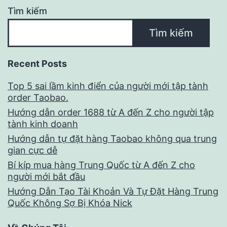
Tìm kiếm
Tìm kiếm
Recent Posts
Top 5 sai lầm kinh điển của người mới tập tành
order Taobao.
Hướng dẫn order 1688 từ A đến Z cho người tập
tành kinh doanh
Hướng dẫn tự đặt hàng Taobao không qua trung
gian cực dễ
Bí kíp mua hàng Trung Quốc từ A đến Z cho
người mới bắt đầu
Hướng Dẫn Tạo Tài Khoản Và Tự Đặt Hàng Trung
Quốc Không Sợ Bị Khóa Nick