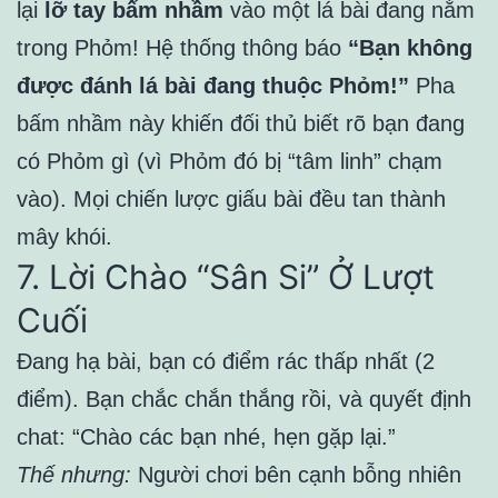
lại
lỡ tay bấm nhầm
vào một lá bài đang nằm
trong Phỏm! Hệ thống thông báo
“Bạn không
được đánh lá bài đang thuộc Phỏm!”
Pha
bấm nhầm này khiến đối thủ biết rõ bạn đang
có Phỏm gì (vì Phỏm đó bị “tâm linh” chạm
vào). Mọi chiến lược giấu bài đều tan thành
mây khói.
7. Lời Chào “Sân Si” Ở Lượt
Cuối
Đang hạ bài, bạn có điểm rác thấp nhất (2
điểm). Bạn chắc chắn thắng rồi, và quyết định
chat: “Chào các bạn nhé, hẹn gặp lại.”
Thế nhưng:
Người chơi bên cạnh bỗng nhiên