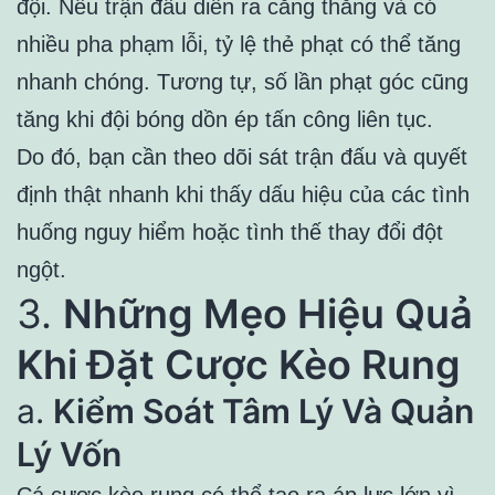
đội. Nếu trận đấu diễn ra căng thẳng và có
nhiều pha phạm lỗi, tỷ lệ thẻ phạt có thể tăng
nhanh chóng. Tương tự, số lần phạt góc cũng
tăng khi đội bóng dồn ép tấn công liên tục.
Do đó, bạn cần theo dõi sát trận đấu và quyết
định thật nhanh khi thấy dấu hiệu của các tình
huống nguy hiểm hoặc tình thế thay đổi đột
ngột.
3.
Những Mẹo Hiệu Quả
Khi Đặt Cược Kèo Rung
a.
Kiểm Soát Tâm Lý Và Quản
Lý Vốn
Cá cược kèo rung có thể tạo ra áp lực lớn vì