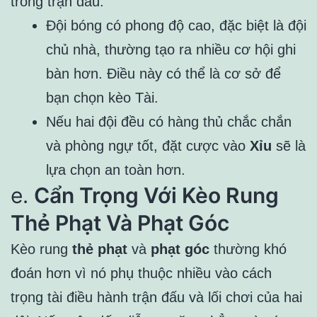
trong trận đấu.
Đội bóng có phong độ cao, đặc biệt là đội
chủ nhà, thường tạo ra nhiều cơ hội ghi
bàn hơn. Điều này có thể là cơ sở để
bạn chọn kèo Tài.
Nếu hai đội đều có hàng thủ chắc chắn
và phòng ngự tốt, đặt cược vào
Xỉu
sẽ là
lựa chọn an toàn hơn.
e.
Cẩn Trọng Với Kèo Rung
Thẻ Phạt Và Phạt Góc
Kèo rung
thẻ phạt
và
phạt góc
thường khó
đoán hơn vì nó phụ thuộc nhiều vào cách
trọng tài điều hành trận đấu và lối chơi của hai