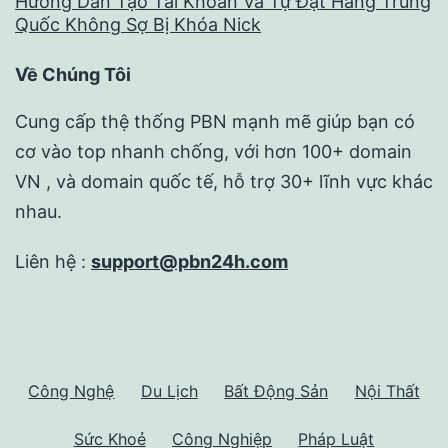
Hướng Dẫn Tạo Tài Khoản Và Tự Đặt Hàng Trung
Quốc Không Sợ Bị Khóa Nick
Về Chúng Tôi
Cung cấp thệ thống PBN mạnh mẽ giúp bạn có
cơ vào top nhanh chống, với hơn 100+ domain
VN , và domain quốc tế, hỗ trợ 30+ lĩnh vực khác
nhau.
Liên hệ :
support@pbn24h.com
Công Nghệ
Du Lịch
Bất Động Sản
Nội Thất
Sức Khoẻ
Công Nghiệp
Pháp Luật