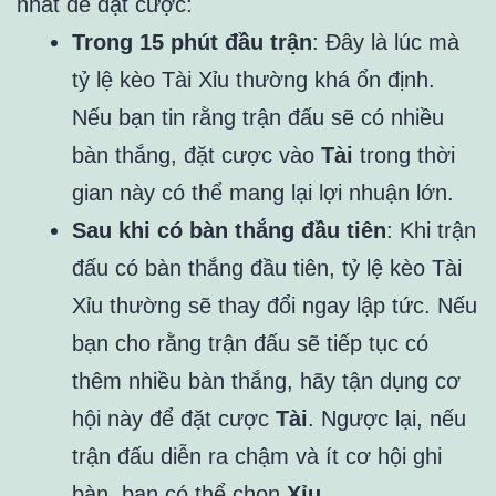
nhất để đặt cược:
Trong 15 phút đầu trận
: Đây là lúc mà
tỷ lệ kèo Tài Xỉu thường khá ổn định.
Nếu bạn tin rằng trận đấu sẽ có nhiều
bàn thắng, đặt cược vào
Tài
trong thời
gian này có thể mang lại lợi nhuận lớn.
Sau khi có bàn thắng đầu tiên
: Khi trận
đấu có bàn thắng đầu tiên, tỷ lệ kèo Tài
Xỉu thường sẽ thay đổi ngay lập tức. Nếu
bạn cho rằng trận đấu sẽ tiếp tục có
thêm nhiều bàn thắng, hãy tận dụng cơ
hội này để đặt cược
Tài
. Ngược lại, nếu
trận đấu diễn ra chậm và ít cơ hội ghi
bàn, bạn có thể chọn
Xỉu
.