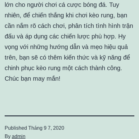
lớn cho người chơi cá cược bóng đá. Tuy
nhiên, để chiến thắng khi chơi kèo rung, bạn
cần nắm rõ cách chơi, phân tích tình hình trận
đấu và áp dụng các chiến lược phù hợp. Hy
vọng với những hướng dẫn và mẹo hiệu quả
trên, bạn sẽ có thêm kiến thức và kỹ năng để
chinh phục kèo rung một cách thành công.
Chúc bạn may mắn!
Published
Tháng 9 7, 2020
By
admin