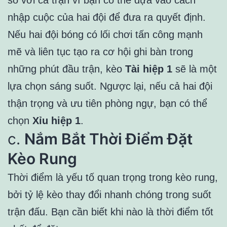
nhập cuộc của hai đội để đưa ra quyết định.
Nếu hai đội bóng có lối chơi tấn công mạnh
mẽ và liên tục tạo ra cơ hội ghi bàn trong
những phút đầu trận, kèo
Tài hiệp 1
sẽ là một
lựa chọn sáng suốt. Ngược lại, nếu cả hai đội
thận trọng và ưu tiên phòng ngự, bạn có thể
chọn
Xỉu hiệp 1
.
c.
Nắm Bắt Thời Điểm Đặt
Kèo Rung
Thời điểm là yếu tố quan trọng trong kèo rung,
bởi tỷ lệ kèo thay đổi nhanh chóng trong suốt
trận đấu. Bạn cần biết khi nào là thời điểm tốt