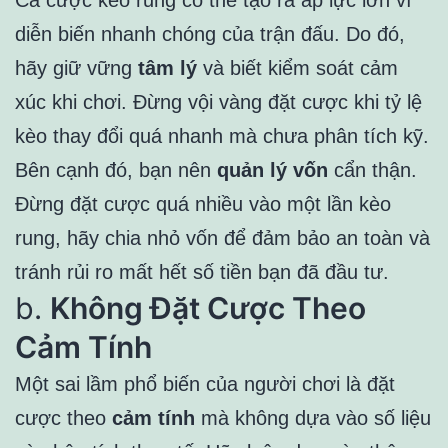
diễn biến nhanh chóng của trận đấu. Do đó,
hãy giữ vững
tâm lý
và biết kiểm soát cảm
xúc khi chơi. Đừng vội vàng đặt cược khi tỷ lệ
kèo thay đổi quá nhanh mà chưa phân tích kỹ.
Bên cạnh đó, bạn nên
quản lý vốn
cẩn thận.
Đừng đặt cược quá nhiều vào một lần kèo
rung, hãy chia nhỏ vốn để đảm bảo an toàn và
tránh rủi ro mất hết số tiền bạn đã đầu tư.
b.
Không Đặt Cược Theo
Cảm Tính
Một sai lầm phổ biến của người chơi là đặt
cược theo
cảm tính
mà không dựa vào số liệu