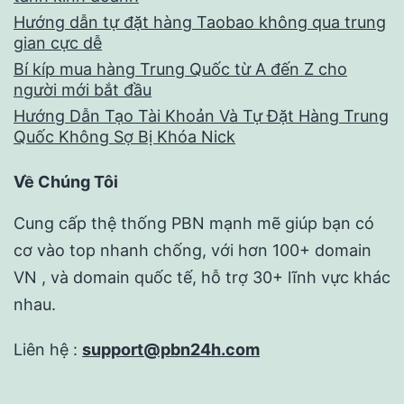
Hướng dẫn tự đặt hàng Taobao không qua trung
gian cực dễ
Bí kíp mua hàng Trung Quốc từ A đến Z cho
người mới bắt đầu
Hướng Dẫn Tạo Tài Khoản Và Tự Đặt Hàng Trung
Quốc Không Sợ Bị Khóa Nick
Về Chúng Tôi
Cung cấp thệ thống PBN mạnh mẽ giúp bạn có
cơ vào top nhanh chống, với hơn 100+ domain
VN , và domain quốc tế, hỗ trợ 30+ lĩnh vực khác
nhau.
Liên hệ :
support@pbn24h.com