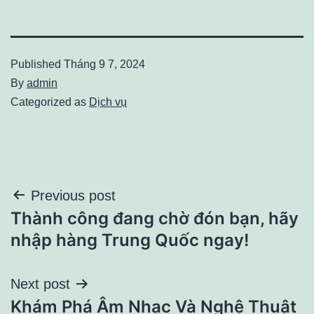
Published
Tháng 9 7, 2024
By
admin
Categorized as
Dịch vụ
Điều
Previous post
Thành công đang chờ đón bạn, hãy
hướng
nhập hàng Trung Quốc ngay!
bài
Next post
viết
Khám Phá Âm Nhạc Và Nghệ Thuật