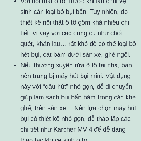
Với nội thất ô tô, trước khi lau chùi vệ
sinh cần loại bỏ bụi bẩn. Tuy nhiên, do
thiết kế nội thất ô tô gồm khá nhiều chi
tiết, vì vậy với các dụng cụ như chổi
quét, khăn lau… rất khó để có thể loại bỏ
hết bụi, cát bám dưới sàn xe, ghế ngồi.
Nếu thường xuyên rửa ô tô tại nhà, bạn
nên trang bị máy hút bụi mini. Vật dụng
này với “đầu hút” nhỏ gọn, dễ di chuyển
giúp làm sạch bụi bẩn bám trong các khe
ghế, trên sàn xe… Nên lựa chọn máy hút
bụi có thiết kế nhỏ gọn, dễ tháo lắp các
chi tiết như Karcher MV 4 để dễ dàng
thao tác khi vệ sinh ô tô.