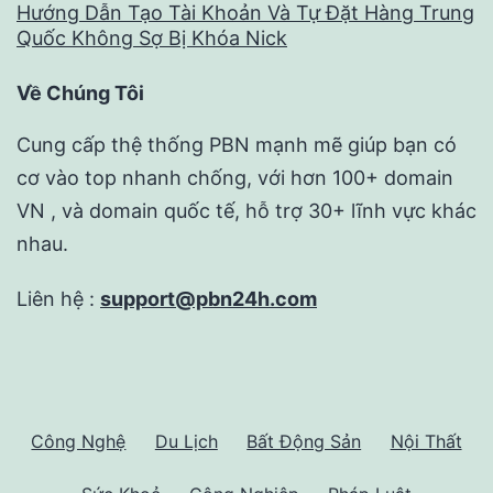
Hướng Dẫn Tạo Tài Khoản Và Tự Đặt Hàng Trung
Quốc Không Sợ Bị Khóa Nick
Về Chúng Tôi
Cung cấp thệ thống PBN mạnh mẽ giúp bạn có
cơ vào top nhanh chống, với hơn 100+ domain
VN , và domain quốc tế, hỗ trợ 30+ lĩnh vực khác
nhau.
Liên hệ :
support@pbn24h.com
Công Nghệ
Du Lịch
Bất Động Sản
Nội Thất