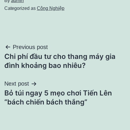
By
admin
Categorized as
Công Nghiệp
Điều
Previous post
Chi phí đầu tư cho thang máy gia
hướng
đình khoảng bao nhiêu?
bài
Next post
viết
Bỏ túi ngay 5 mẹo chơi Tiến Lên
“bách chiến bách thắng”