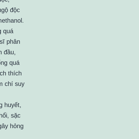
ngộ độc
methanol.
g quá
 sĩ phân
n đầu,
ống quá
ch thích
m chí suy
g huyết,
hổi, sặc
 gây hỏng