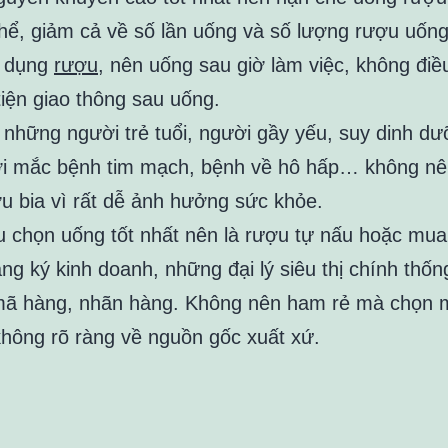
thể, giảm cả về số lần uống và số lượng rượu uốn
 dụng
rượu
, nên uống sau giờ làm việc, không điề
iện giao thông sau uống.
, những người trẻ tuổi, người gầy yếu, suy dinh d
i mắc bệnh tim mạch, bệnh về hô hấp… không nê
u bia vì rất dễ ảnh hưởng sức khỏe.
u chọn uống tốt nhất nên là rượu tự nấu hoặc mu
ng ký kinh doanh, những đại lý siêu thị chính thốn
mã hàng, nhãn hàng. Không nên ham rẻ mà chọn
 không rõ ràng về nguồn gốc xuất xứ.