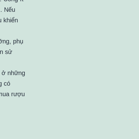
g. Nếu
u khiển
ưỡng, phụ
n sử
a ở những
g có
 mua rượu