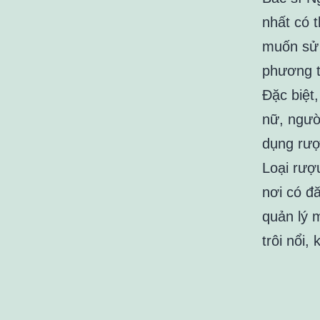
nhất có 
muốn sử
phương t
Đặc biệt
nữ, ngườ
dụng rượ
Loại rượ
nơi có đă
quản lý 
trôi nổi,