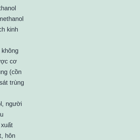
thanol
methanol
ch kinh
u không
ược cơ
ùng (cồn
sát trùng
l, người
au
 xuất
t, hôn