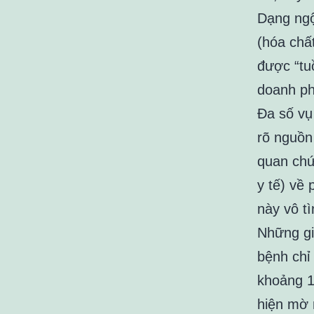
Dạng ngộ
(hóa chấ
được “tu
doanh ph
Đa số vụ
rõ nguồn
quan chứ
y tế) về
này vô tì
Những gi
bệnh chỉ
khoảng 1
hiện mờ 