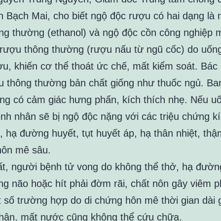
n Bạch Mai, cho biết ngộ độc rượu có hai dạng là 
ng thường (ethanol) và ngộ độc cồn công nghiệp 
rượu thông thường (rượu nấu từ ngũ cốc) do uốn
ợu, khiến cơ thể thoát ức chế, mất kiểm soát. Bác
ợu thông thường bản chất giống như thuốc ngủ. Ba
ng có cảm giác hưng phấn, kích thích nhẹ. Nếu u
ệnh nhân sẽ bị ngộ độc nặng với các triệu chứng kí
, hạ đường huyết, tụt huyết áp, hạ thân nhiệt, thậ
hôn mê sâu.
t, người bệnh tử vong do không thể thở, hạ đườn
ng não hoặc hít phải đờm rãi, chất nôn gây viêm p
t số trường hợp do di chứng hôn mê thời gian dài
thận, mất nước cũng không thể cứu chữa.