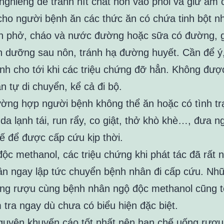
nghiêng để tránh hít chất nôn vào phổi và giữ ấm 
cho người bệnh ăn các thức ăn có chứa tinh bột 
n phở, cháo và nước đường hoặc sữa có đường, g
h dưỡng sau nôn, tránh hạ đường huyết. Cần để ý,
nh cho tới khi các triệu chứng đỡ hẳn. Không đượ
n tự di chuyển, kể cả đi bộ.
ường hợp người bệnh không thể ăn hoặc có tình t
a lạnh tái, run rẩy, co giật, thở khò khè…, đưa ng
tế để được cấp cứu kịp thời.
độc methanol, các triệu chứng khi phát tác đã rất 
ân ngay lập tức chuyển bệnh nhân đi cấp cứu. Nh
ng rượu cùng bệnh nhân ngộ độc methanol cũng t
 tra ngay dù chưa có biểu hiện đặc biệt.
guyên khuyến cáo tốt nhất nên hạn chế uống rượu