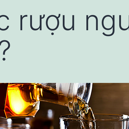
c rượu ng
?