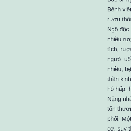
Bệnh việ
rượu thô
Ngộ độc 
nhiều rư
tích, rư
người uố
nhiều, b
thần kinh
hô hấp, 
Nặng nhấ
tổn thươ
phổi. Mộ
cơ, suy 