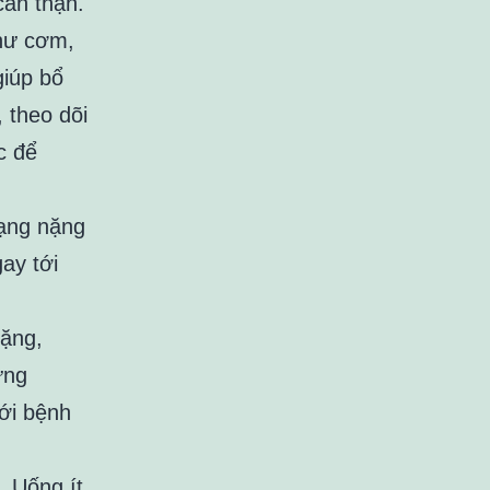
cẩn thận.
như cơm,
iúp bổ
 theo dõi
c để
rạng nặng
ay tới
nặng,
ững
ới bệnh
. Uống ít