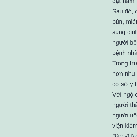
đặt nằm 
Sau đó, 
bún, miế
sung din
người bệ
bệnh nhâ
Trong tr
hơn như d
cơ sở y 
Với ngộ 
người th
người uố
viện kiểm
Bác sĩ N