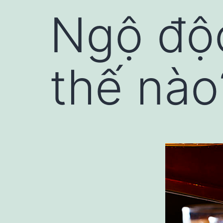
Ngộ độ
thế nào