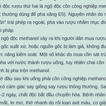
 độc rượu thứ hai là ngộ độc cồn công nghiệp me
t thường dùng để pha xăng E5). Nguyên nhân do 
ồn” trái phép ra ngoài, pha vào rượu nhằm mục đí
i pháp.
 ngộ độc methanol xảy ra khi người dân mua rượ
 gốc xuất xứ, hoặc nguồn gốc bị làm giả, không đ
c năng kiểm soát. Một số khác do mua cồn sát tr
 pha với nước thành rượu uống, tuy nhiên chai cồn 
nh bị pha trộn methanol.
ờ đầu sau khi uống phải cồn công nghiệp methano
 có cảm giác say giống say rượu thông thường. S
-2 ngày, chất độc bắt đầu chuyển hóa. Bệnh nhân
mắt, lơ mơ, thở nhanh do rối loạn axit máu, co giậ