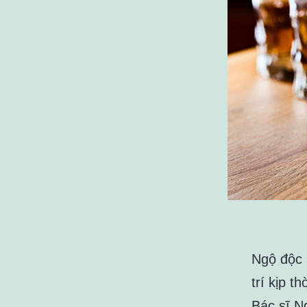
Ngộ độc 
trí kịp t
Bác sĩ N