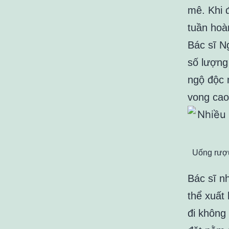
mê. Khi 
tuần hoàn
Bác sĩ N
số lượng
ngộ độc 
vong cao
Uống rượu
Bác sĩ n
thể xuất 
đi không