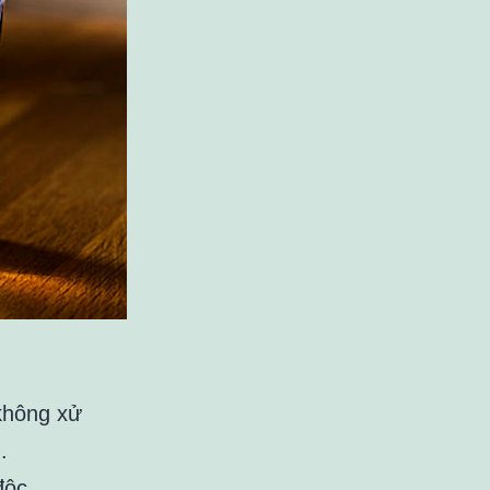
 không xử
.
độc,