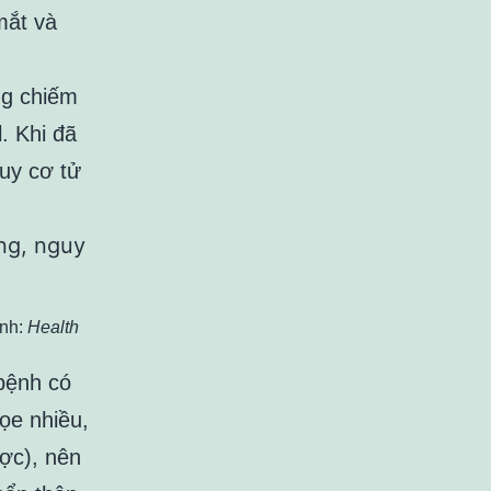
mắt và
ng chiếm
. Khi đã
uy cơ tử
Ảnh:
Health
bệnh có
 ọe nhiều,
ợc), nên