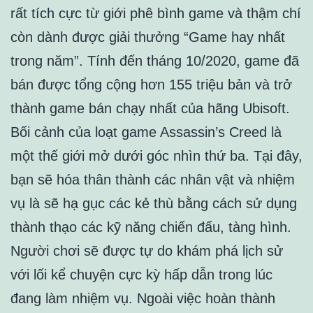
rất tích cực từ giới phê bình game và thậm chí
còn dành được giải thưởng “Game hay nhất
trong năm”. Tính đến tháng 10/2020, game đã
bán được tổng cộng hơn 155 triệu bản và trở
thành game bán chạy nhất của hãng Ubisoft.
Bối cảnh của loạt game Assassin’s Creed là
một thế giới mở dưới góc nhìn thứ ba. Tại đây,
bạn sẽ hóa thân thành các nhân vật và nhiệm
vụ là sẽ hạ gục các kẻ thù bằng cách sử dụng
thành thạo các kỹ năng chiến đấu, tàng hình.
Người chơi sẽ được tự do khám phá lịch sử
với lối kể chuyện cực kỳ hấp dẫn trong lúc
đang làm nhiệm vụ. Ngoài việc hoàn thành