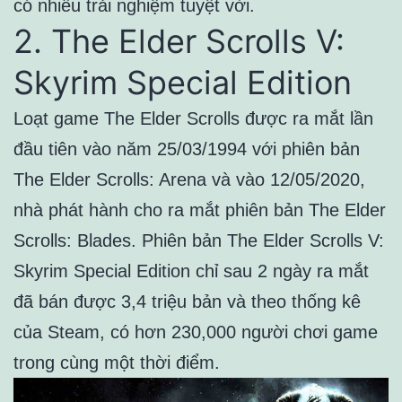
có nhiều trải nghiệm tuyệt vời.
2. The Elder Scrolls V:
Skyrim Special Edition
Loạt game The Elder Scrolls được ra mắt lần
đầu tiên vào năm 25/03/1994 với phiên bản
The Elder Scrolls: Arena và vào 12/05/2020,
nhà phát hành cho ra mắt phiên bản The Elder
Scrolls: Blades. Phiên bản The Elder Scrolls V:
Skyrim Special Edition chỉ sau 2 ngày ra mắt
đã bán được 3,4 triệu bản và theo thống kê
của Steam, có hơn 230,000 người chơi game
trong cùng một thời điểm.