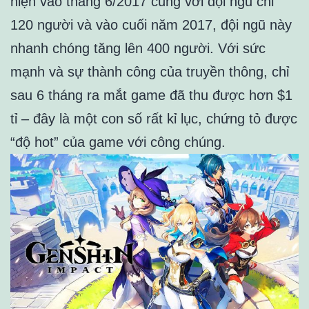
hiện vào tháng 6/2017 cùng với đội ngũ chỉ
120 người và vào cuối năm 2017, đội ngũ này
nhanh chóng tăng lên 400 người. Với sức
mạnh và sự thành công của truyền thông, chỉ
sau 6 tháng ra mắt game đã thu được hơn $1
tỉ – đây là một con số rất kỉ lục, chứng tỏ được
“độ hot” của game với công chúng.