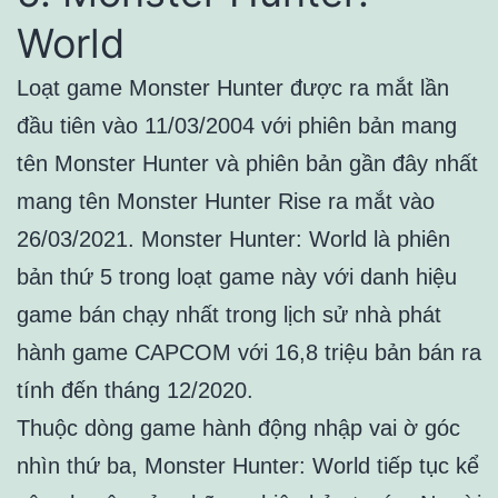
World
Loạt game Monster Hunter được ra mắt lần
đầu tiên vào 11/03/2004 với phiên bản mang
tên Monster Hunter và phiên bản gần đây nhất
mang tên Monster Hunter Rise ra mắt vào
26/03/2021. Monster Hunter: World là phiên
bản thứ 5 trong loạt game này với danh hiệu
game bán chạy nhất trong lịch sử nhà phát
hành game CAPCOM với 16,8 triệu bản bán ra
tính đến tháng 12/2020.
Thuộc dòng game hành động nhập vai ờ góc
nhìn thứ ba, Monster Hunter: World tiếp tục kể