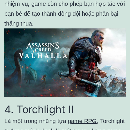
nhiệm vụ, game còn cho phép bạn hợp tác với
bạn bè để tạo thành đồng đội hoặc phân bại
thắng thua.
4. Torchlight II
Là một trong những tựa
game RPG
, Torchlight