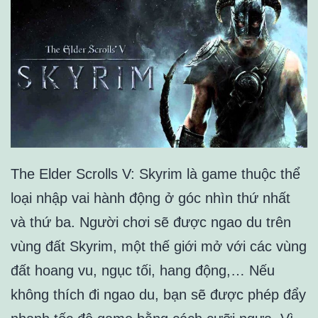
The Elder Scrolls V: Skyrim là game thuộc thể
loại nhập vai hành động ở góc nhìn thứ nhất
và thứ ba. Người chơi sẽ được ngao du trên
vùng đất Skyrim, một thế giới mở với các vùng
đất hoang vu, ngục tối, hang động,… Nếu
không thích đi ngao du, bạn sẽ được phép đẩy