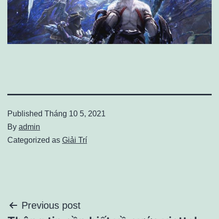
Published
Tháng 10 5, 2021
By
admin
Categorized as
Giải Trí
Điều
Previous post