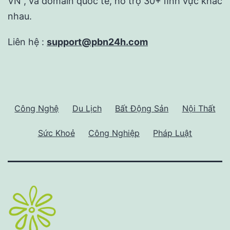
VN , và domain quốc tế, hỗ trợ 30+ lĩnh vực khác
nhau.
Liên hệ :
support@pbn24h.com
Công Nghệ
Du Lịch
Bất Động Sản
Nội Thất
Sức Khoẻ
Công Nghiệp
Pháp Luật