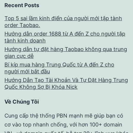
Recent Posts
Top 5 sai lầm kinh điển của người mới tập tành
order Taobao.
Hướng dẫn order 1688 từ A đến Z cho người tập
tành kinh doanh
Hướng dẫn tự đặt hàng Taobao không qua trung
gian cực dễ
Bí kíp mua hàng Trung Quốc từ A đến Z cho
người mới bắt đầu
Hướng Dẫn Tạo Tài Khoản Và Tự Đặt Hàng Trung
Quốc Không Sợ Bị Khóa Nick
Về Chúng Tôi
Cung cấp thệ thống PBN mạnh mẽ giúp bạn có
cơ vào top nhanh chống, với hơn 100+ domain