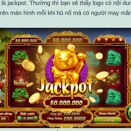
 là jackpot. Thường thì bạn sẽ thấy logo có nội du
 trên màn hình mỗi khi hũ nổ mà có người may mắ