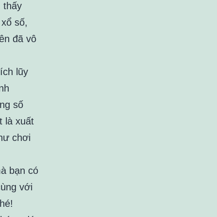
 thấy
 xổ số,
nên đã vô
ích lũy
ịnh
ong số
t là xuất
như chơi
mà bạn có
ùng với
hé!