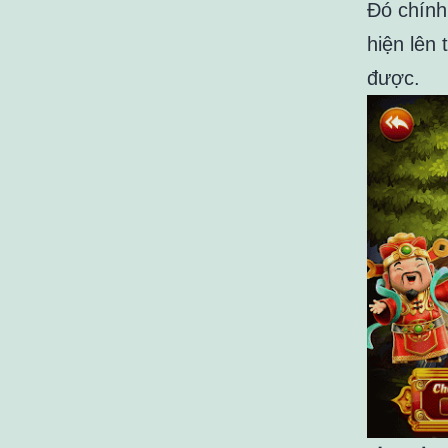
Đó chính
hiện lên
được.