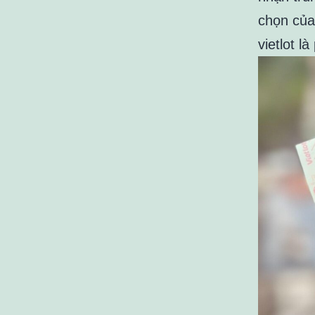
chọn của 
vietlot l