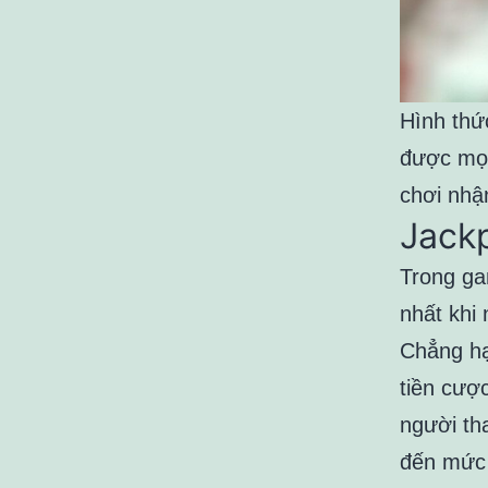
Hình thứ
được mọi
chơi nhậ
Jackp
Trong ga
nhất khi
Chẳng hạ
tiền cượ
người tha
đến mức 