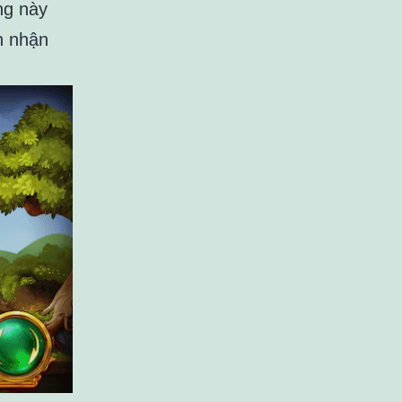
ng này
n nhận