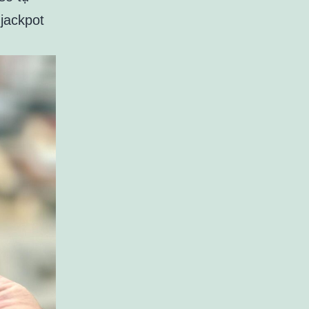
 jackpot