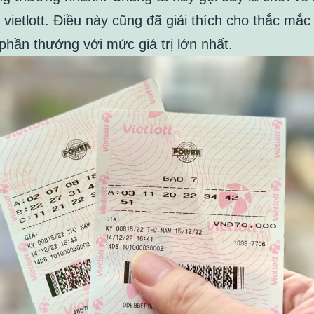
vietlott. Điều này cũng đã giải thích cho thắc mắc
à phần thưởng với mức giá trị lớn nhất.