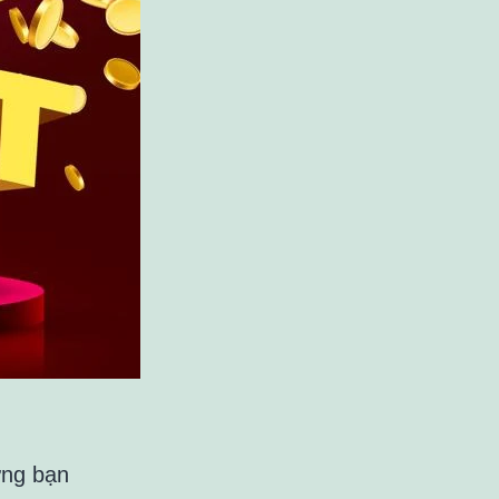
ưng bạn