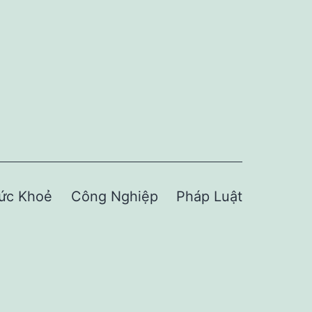
ức Khoẻ
Công Nghiệp
Pháp Luật