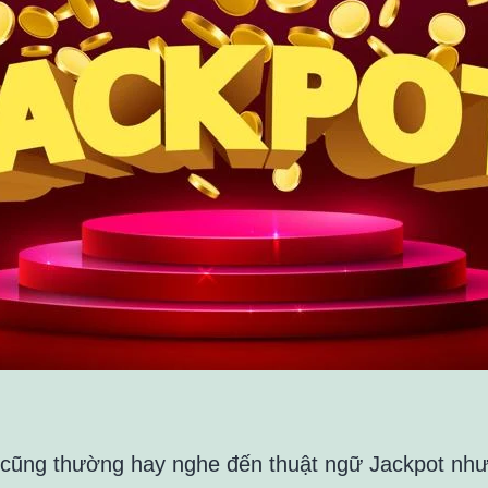
cũng thường hay nghe đến thuật ngữ Jackpot nh