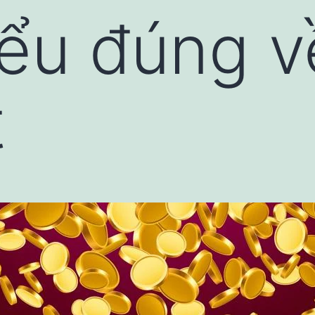
ểu đúng v
t